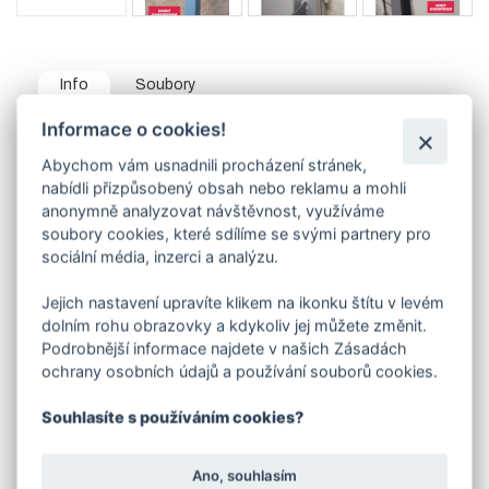
Info
Soubory
Informace o cookies!
Zárubně nevedeme skladem - vyrábíme pouze na
zakázku.
Abychom vám usnadnili procházení stránek,
nabídli přizpůsobený obsah nebo reklamu a mohli
Boční a horní část zárubně je vyrobena z L profilu 40 x
40 mm, ve spodní prahové části se většinou používá
anonymně analyzovat návštěvnost, využíváme
pásovina 40/5mm.Součástí zárubně jsou pevně
soubory cookies, které sdílíme se svými partnery pro
navařené panty.
sociální média, inzerci a analýzu.
Uvedená cena platí pro zárubeň vyrobenou z L profilu,
provedení levá nebo pravá.
Jejich nastavení upravíte klikem na ikonku štítu v levém
V objednávací tabulce e-shopu si vyberte
dolním rohu obrazovky a kdykoliv jej můžete změnit.
kombinaci parametrů:
Podrobnější informace najdete v našich Zásadách
šířka
(dveří)
ochrany osobních údajů a používání souborů cookies.
typ otevírání zárubně (levá / pravá)
způsob uchycení zárubně
Souhlasíte s používáním cookies?
Způsob uchycení :
varianta A - po bocích jsou navařeny pásoviny s otvory pro
Ano, souhlasím
přišroubování