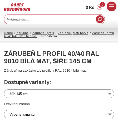
0
0 Kč
Domů
Zárubně
Zárubně L profil
Zárubeň L profil barva
Zárubeň L profil
40/40 RAL 9010 bílá mat
šíře 145 cm
ZÁRUBEŇ L PROFIL 40/40 RAL
9010 BÍLÁ MAT, ŠÍŘE 145 CM
Zárubeň na zakázku z L profilu v RAL 9010 - bílá mat.
Dostupné varianty:
šíře 145 cm
Otevírání zárubní
Vyberte variantu