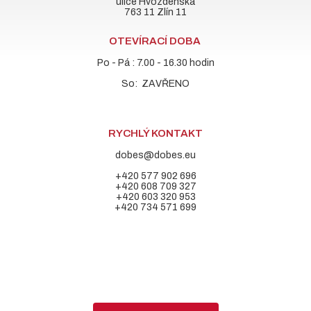
ulice Hvozdenská
763 11 Zlín 11
OTEVÍRACÍ DOBA
Po - Pá : 7.00 - 16.30 hodin
So: ZAVŘENO
RYCHLÝ KONTAKT
dobes@dobes.eu
+420 577 902 696
+420 608 709 327
+420 603 320 953
+420 734 571 699