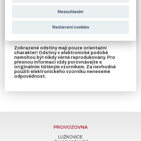
varianta B - po bocích jsou navařeny rozstřižené pásoviny
(zazdívací kotvy)
Nesouhlasím
V případě požadavku na jinou barvu podle stupnice RAL
zašleme cenu na vyžádání
Nastavení cookies
V záložce soubory ke stažení naleznete
rozměrový nákres zárubní vyrobených z L profilu
nebo jeklu a prohlášení o vlastnostech.
Zobrazené odstíny mají pouze orientační
charakter! Odstíny v elektronické podobě
nemohou být nikdy věrně reprodukovány. Pro
přesnou informaci vždy porovnávejte s
originálním tištěným vzorníkem. Za nevhodné
použití elektronického vzorníku neneseme
odpovědnost.
PROVOZOVNA
LUŽKOVICE