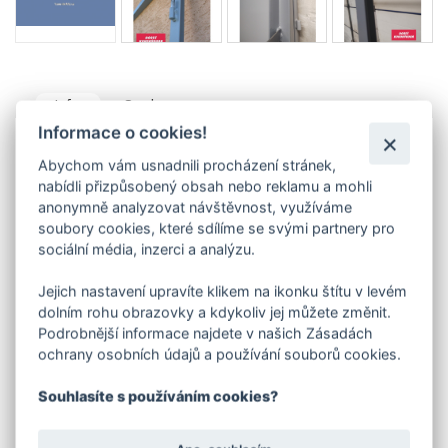
Info
Soubory
Informace o cookies!
Zárubně nevedeme skladem - vyrábíme pouze na
Abychom vám usnadnili procházení stránek,
zakázku.
nabídli přizpůsobený obsah nebo reklamu a mohli
Boční a horní část zárubně je vyrobena z L profilu 40 x
anonymně analyzovat návštěvnost, využíváme
40 mm, ve spodní prahové části se většinou používá
soubory cookies, které sdílíme se svými partnery pro
pásovina 40/5mm.Součástí zárubně jsou pevně
navařené panty.
sociální média, inzerci a analýzu.
Uvedená cena platí pro zárubeň vyrobenou z L profilu,
Jejich nastavení upravíte klikem na ikonku štítu v levém
provedení levá nebo pravá.
dolním rohu obrazovky a kdykoliv jej můžete změnit.
V objednávací tabulce e-shopu si vyberte
Podrobnější informace najdete v našich Zásadách
kombinaci parametrů:
ochrany osobních údajů a používání souborů cookies.
šířka
(dveří)
typ otevírání zárubně (levá / pravá)
způsob uchycení zárubně
Souhlasíte s používáním cookies?
Způsob uchycení :