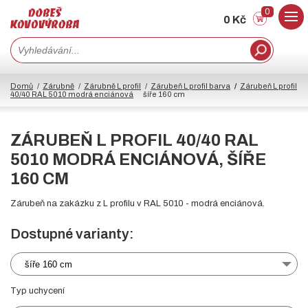
0
0 Kč
Domů
Zárubně
Zárubně L profil
Zárubeň L profil barva
Zárubeň L profil
40/40 RAL 5010 modrá enciánová
šíře 160 cm
ZÁRUBEŇ L PROFIL 40/40 RAL
5010 MODRÁ ENCIÁNOVÁ, ŠÍŘE
160 CM
Zárubeň na zakázku z L profilu v RAL 5010 - modrá enciánová.
Dostupné varianty:
šíře 160 cm
Typ uchycení