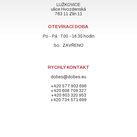
LUŽKOVICE
ulice Hvozdenská
763 11 Zlín 11
OTEVÍRACÍ DOBA
Po - Pá : 7.00 - 16.30 hodin
So: ZAVŘENO
RYCHLÝ KONTAKT
dobes@dobes.eu
+420 577 902 696
+420 608 709 327
+420 603 320 953
+420 734 571 699