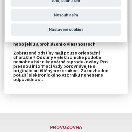
Ano, souhlasím
varianta A - po bocích jsou navařeny pásoviny s otvory pro
přišroubování
varianta B - po bocích jsou navařeny rozstřižené pásoviny
(zazdívací kotvy)
Nesouhlasím
V případě požadavku na jinou barvu podle stupnice RAL
zašleme cenu na vyžádání
Nastavení cookies
V záložce soubory ke stažení naleznete
rozměrový nákres zárubní vyrobených z L profilu
nebo jeklu a prohlášení o vlastnostech.
Zobrazené odstíny mají pouze orientační
charakter! Odstíny v elektronické podobě
nemohou být nikdy věrně reprodukovány. Pro
přesnou informaci vždy porovnávejte s
originálním tištěným vzorníkem. Za nevhodné
použití elektronického vzorníku neneseme
odpovědnost.
PROVOZOVNA