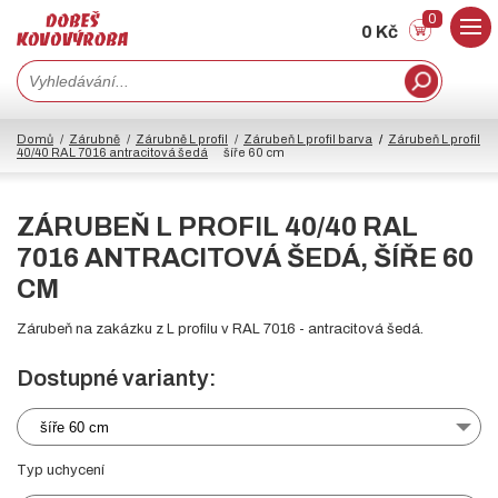
0
0 Kč
Domů
Zárubně
Zárubně L profil
Zárubeň L profil barva
Zárubeň L profil
40/40 RAL 7016 antracitová šedá
šíře 60 cm
ZÁRUBEŇ L PROFIL 40/40 RAL
7016 ANTRACITOVÁ ŠEDÁ, ŠÍŘE 60
CM
Zárubeň na zakázku z L profilu v RAL 7016 - antracitová šedá.
Dostupné varianty:
šíře 60 cm
Typ uchycení