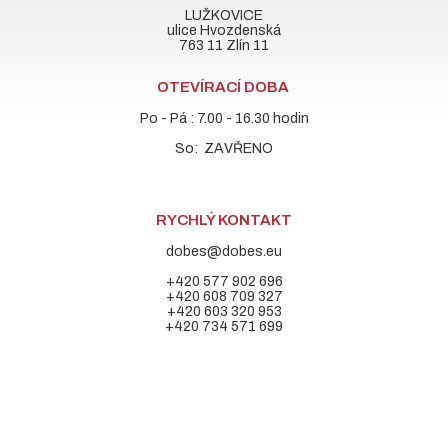
LUŽKOVICE
ulice Hvozdenská
763 11 Zlín 11
OTEVÍRACÍ DOBA
Po - Pá : 7.00 - 16.30 hodin
So: ZAVŘENO
RYCHLÝ KONTAKT
dobes@dobes.eu
+420 577 902 696
+420 608 709 327
+420 603 320 953
+420 734 571 699