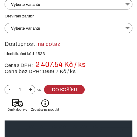
Vyberte variantu
Otevírání zárubní
Vyberte variantu
Dostupnost:
na dotaz
Identifikační kód: 1533
2 407.54 Kč / ks
Cena s DPH:
Cena bez DPH:
1989.7 Kč / ks
-
+
DO KOŠÍKU
ks
Ceník dopravy
Zeptat se na produkt