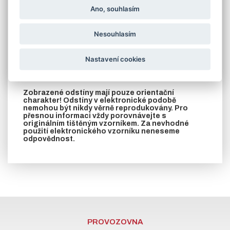
varianta A - po bocích jsou navařeny pásoviny s otvory pro
Ano, souhlasím
přišroubování
varianta B - po bocích jsou navařeny rozstřižené pásoviny
(zazdívací kotvy)
Nesouhlasím
V případě požadavku na jinou barvu podle stupnice RAL
zašleme cenu na vyžádání
Nastavení cookies
V záložce soubory ke stažení naleznete
rozměrový nákres zárubní vyrobených z L profilu
nebo jeklu a prohlášení o vlastnostech.
Zobrazené odstíny mají pouze orientační
charakter! Odstíny v elektronické podobě
nemohou být nikdy věrně reprodukovány. Pro
přesnou informaci vždy porovnávejte s
originálním tištěným vzorníkem. Za nevhodné
použití elektronického vzorníku neneseme
odpovědnost.
PROVOZOVNA