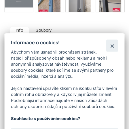
Info
Soubory
Informace o cookies!
Zárubně nevedeme skladem - vyrábíme pouze na
zakázku.
Abychom vám usnadnili procházení stránek,
nabídli přizpůsobený obsah nebo reklamu a mohli
Boční a horní část zárubně je vyrobena z L profilu 40 x
40 mm, ve spodní prahové části se většinou používá
anonymně analyzovat návštěvnost, využíváme
pásovina 40/5mm.Součástí zárubně jsou pevně
soubory cookies, které sdílíme se svými partnery pro
navařené panty.
sociální média, inzerci a analýzu.
Uvedená cena platí pro zárubeň vyrobenou z L profilu,
provedení levá nebo pravá.
Jejich nastavení upravíte klikem na ikonku štítu v levém
V objednávací tabulce e-shopu si vyberte
dolním rohu obrazovky a kdykoliv jej můžete změnit.
kombinaci parametrů:
Podrobnější informace najdete v našich Zásadách
šířka
(dveří)
ochrany osobních údajů a používání souborů cookies.
typ otevírání zárubně (levá / pravá)
způsob uchycení zárubně
Souhlasíte s používáním cookies?
Způsob uchycení :