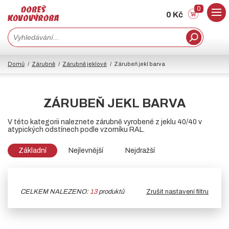
0
0 Kč
Domů
Zárubně
Zárubně jeklové
Zárubeň jekl barva
ZÁRUBEŇ JEKL BARVA
V této kategorii naleznete zárubně vyrobené z jeklu 40/40 v
atypických odstínech podle vzorníku RAL.
Základní
Nejlevnější
Nejdražší
CELKEM NALEZENO:
13
produktů
Zrušit nastavení filtru