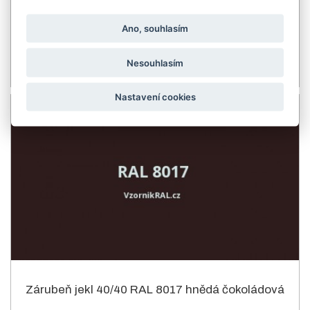
Zárubeň jekl 40/40 RAL 8001 hnědá okrová
Ano, souhlasím
Cena od 2 624.13 Kč s DPH/ks
Detail produktu
Nesouhlasím
Nastavení cookies
Zárubeň jekl 40/40 RAL 8017 hnědá čokoládová