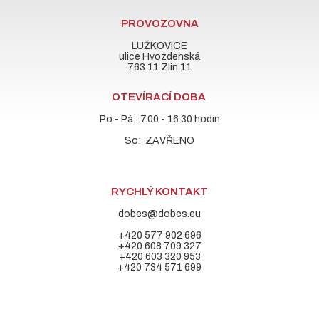
PROVOZOVNA
LUŽKOVICE
ulice Hvozdenská
763 11 Zlín 11
OTEVÍRACÍ DOBA
Po - Pá : 7.00 - 16.30 hodin
So: ZAVŘENO
RYCHLÝ KONTAKT
dobes@dobes.eu
+420 577 902 696
+420 608 709 327
+420 603 320 953
+420 734 571 699