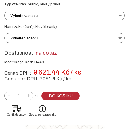
Typ otevírání branky levá / pravá
Vyberte variantu
Horní zakončení jeklové branky
Vyberte variantu
Dostupnost:
na dotaz
Identifikační kód: 11449
9 621.44 Kč / ks
Cena s DPH:
Cena bez DPH:
7951.6 Kč / ks
-
+
DO KOŠÍKU
ks
Ceník dopravy
Zeptat se na produkt