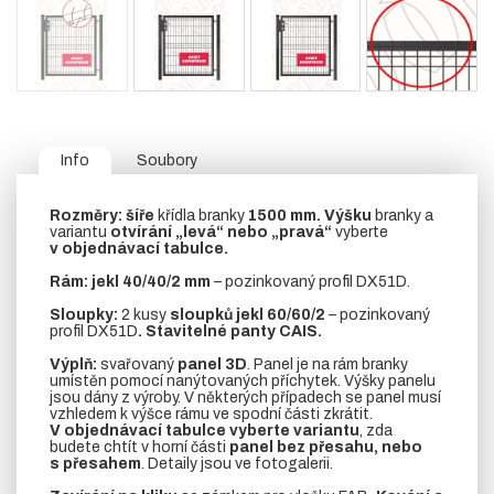
Info
Soubory
Rozměry:
šíře
křídla branky
1500 mm.
Výšku
branky a
variantu
otvírání „levá“ nebo „pravá“
vyberte
v objednávací tabulce.
Rám:
jekl 40/40/2 mm
– pozinkovaný profil DX51D.
Sloupky:
2 kusy
sloupků jekl 60/60/2
– pozinkovaný
profil DX51D
. Stavitelné panty CAIS.
Výplň:
svařovaný
panel 3D
. Panel je na rám branky
umístěn pomocí nanýtovaných příchytek. Výšky panelu
jsou dány z výroby. V některých případech se panel musí
vzhledem k výšce rámu ve spodní části zkrátit.
V objednávací tabulce vyberte variantu
, zda
budete chtít v horní části
panel bez přesahu, nebo
s přesahem
. Detaily jsou ve fotogalerii.