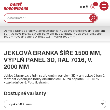
0
0 Kč
Domů
Brány a branky
Jeklové branky
Jeklové branky s výplní panelem
3D
Jeklové branky s výplní panelem 3D v antracitu
Jeklová branka šíře
1500 mm, výplň panel 3D, RAL 7016
výška 2000 mm
JEKLOVÁ BRANKA ŠÍŘE 1500 MM,
VÝPLŇ PANEL 3D, RAL 7016, V.
2000 MM
Jeklová branka s výplní svařovaným panelem 3D v antracitové barvě.
Možnost výběru jiné barvy dle stupnice RAL za příplatek 10 – 15 %
k základní ceně. Foto ilustrační.
Dostupné varianty:
výška 2000 mm