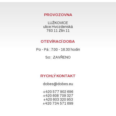
PROVOZOVNA
LUŽKOVICE
ulice Hvozdenská
763 11 Zlín 11
OTEVÍRACÍ DOBA
Po - Pá : 7.00 - 16.30 hodin
So: ZAVŘENO
RYCHLÝ KONTAKT
dobes@dobes.eu
+420 577 902 696
+420 608 709 327
+420 603 320 953
+420 734 571 699