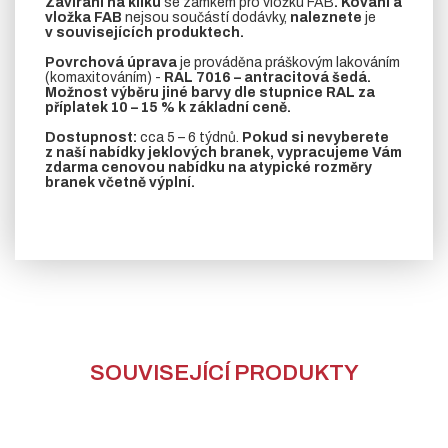
Zavírání na kliku
se zámkem pro vložku FAB
. Kování a
vložka FAB
nejsou součástí dodávky,
naleznete
je
v souvisejících produktech.
Povrchová úprava
je prováděna práškovým lakováním
(komaxitováním) -
RAL 7016 – antracitová šedá.
Možnost výběru jiné barvy dle stupnice RAL za
příplatek 10 – 15 % k základní ceně.
Dostupnost:
cca 5 – 6 týdnů.
Pokud si nevyberete
z naší nabídky jeklových branek, vypracujeme Vám
zdarma cenovou nabídku na atypické rozměry
branek včetně výplní.
SOUVISEJÍCÍ PRODUKTY