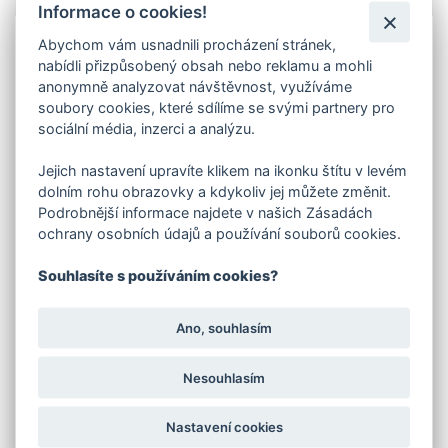
Info
Informace o cookies!
Abychom vám usnadnili procházení stránek,
Lakování
dveří vypalovanou práškovou barvou -
nabídli přizpůsobený obsah nebo reklamu a mohli
komaxitem
RAL 8001 hnědá okrová.
Jedná se o
příplatek ke dveřím, které jste si objednali.
anonymně analyzovat návštěvnost, využíváme
soubory cookies, které sdílíme se svými partnery pro
V objednávací tabulce e-shopu vyberte rozměr -
sociální média, inzerci a analýzu.
šíři dveří .
V případě požadavku na jinou barvu dle stupnice RAL,
Jejich nastavení upravíte klikem na ikonku štítu v levém
zašleme cenu na vyžádání.
dolním rohu obrazovky a kdykoliv jej můžete změnit.
U zateplených dveří je krycí plech z vnitřní strany dveří
Podrobnější informace najdete v našich Zásadách
přinýtován k rámu až po nalakování.
ochrany osobních údajů a používání souborů cookies.
POZOR!! U LAKOVANÝCH DVEŘÍ NENÍ KOVÁNÍ.
TOTO VYBERETE V ZÁLOŽCE SOUVISEJÍCÍ
Souhlasíte s používáním cookies?
ZBOŽÍ!!
UPOZORNĚNÍ: LAKOVANÉ DVEŘE JE NUTNO PO
OBDRŽENÍ VYBALIT Z OCHRANNÉ FOLIE!!
Ano, souhlasím
Zobrazené odstíny mají pouze orientační
charakter! Odstíny v elektronické podobě
Nesouhlasím
nemohou být nikdy věrně reprodukovány. Pro
přesnou informaci vždy porovnávejte s
originálním tištěným vzorníkem. Za nevhodné
Nastavení cookies
použití elektronického vzorníku neneseme
odpovědnost.