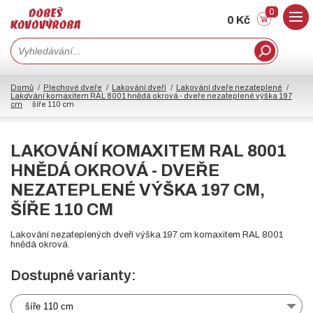
0
0 Kč
Domů
Plechové dveře
Lakování dveří
Lakování dveře nezateplené
Lakování komaxitem RAL 8001 hnědá okrová - dveře nezateplené výška 197
cm
šíře 110 cm
LAKOVÁNÍ KOMAXITEM RAL 8001
HNĚDÁ OKROVÁ - DVEŘE
NEZATEPLENÉ VÝŠKA 197 CM,
ŠÍŘE 110 CM
Lakování nezateplených dveří výška 197 cm komaxitem RAL 8001
hnědá okrová.
Dostupné varianty:
šíře 110 cm