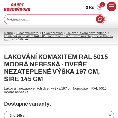
0
0 Kč
Domů
Plechové dveře
Lakování dveří
Lakování dveře nezateplené
Lakování komaxitem RAL 5015 modrá nebeská - dveře nezateplené výška 197
cm
šíře 145 cm
LAKOVÁNÍ KOMAXITEM RAL 5015
MODRÁ NEBESKÁ - DVEŘE
NEZATEPLENÉ VÝŠKA 197 CM,
ŠÍŘE 145 CM
Lakování nezateplených dveří výška 197 cm komaxitem RAL 5015
modrá nebeská.
Dostupné varianty:
šíře 145 cm