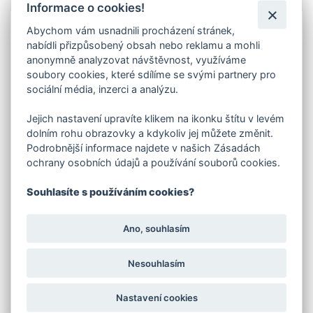
Info
Informace o cookies!
Abychom vám usnadnili procházení stránek,
Lakování
dveří vypalovanou práškovou barvou -
nabídli přizpůsobený obsah nebo reklamu a mohli
komaxitem
RAL 5015 modrá nebeská. Jedná se o
anonymně analyzovat návštěvnost, využíváme
příplatek ke dveřím, které jste si objednali.
soubory cookies, které sdílíme se svými partnery pro
V objednávací tabulce e-shopu vyberte rozměr -
sociální média, inzerci a analýzu.
šíři dveří .
V případě požadavku na jinou barvu dle stupnice RAL,
Jejich nastavení upravíte klikem na ikonku štítu v levém
zašleme cenu na vyžádání.
dolním rohu obrazovky a kdykoliv jej můžete změnit.
U zateplených dveří je krycí plech z vnitřní strany dveří
Podrobnější informace najdete v našich Zásadách
přinýtován k rámu až po nalakování.
ochrany osobních údajů a používání souborů cookies.
POZOR!! U LAKOVANÝCH DVEŘÍ NENÍ KOVÁNÍ.
TOTO VYBERETE V ZÁLOŽCE SOUVISEJÍCÍ
Souhlasíte s používáním cookies?
ZBOŽÍ!!
UPOZORNĚNÍ: LAKOVANÉ DVEŘE JE NUTNO PO
OBDRŽENÍ VYBALIT Z OCHRANNÉ FOLIE!!
Ano, souhlasím
Zobrazené odstíny mají pouze orientační
charakter! Odstíny v elektronické podobě
Nesouhlasím
nemohou být nikdy věrně reprodukovány. Pro
přesnou informaci vždy porovnávejte s
originálním tištěným vzorníkem. Za nevhodné
Nastavení cookies
použití elektronického vzorníku neneseme
odpovědnost.