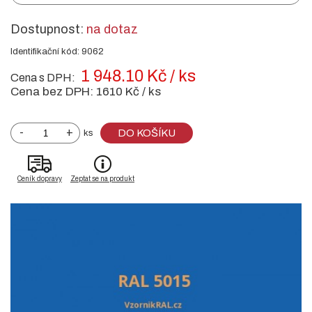
Dostupnost:
na dotaz
Identifikační kód: 9062
1 948.10 Kč / ks
Cena s DPH:
Cena bez DPH:
1610 Kč / ks
-
+
DO KOŠÍKU
ks
Ceník dopravy
Zeptat se na produkt