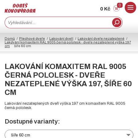
0
0 Kč
Domů
Plechové dveře
Lakování dveří
Lakování dveře nezateplené
Lakování komaxitem RAL 9005 černá pololesk - dveře nezateplené výška 197
cm
šíře 60 cm
LAKOVÁNÍ KOMAXITEM RAL 9005
ČERNÁ POLOLESK - DVEŘE
NEZATEPLENÉ VÝŠKA 197, ŠÍŘE 60
CM
Lakování nezateplených dveří výška 197 cm komaxitem RAL 9005
černá pololesk.
Dostupné varianty:
šíře 60 cm