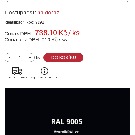
Dostupnost:
na dotaz
Identifikační kód: 9192
738.10 Kč / ks
Cena s DPH:
Cena bez DPH:
610 Kč / ks
-
+
DO KOŠÍKU
ks
Ceník dopravy
Zeptat se na produkt