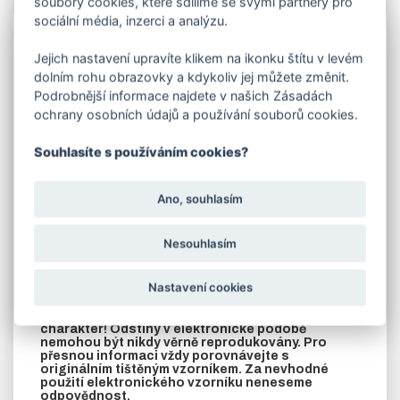
soubory cookies, které sdílíme se svými partnery pro
Info
sociální média, inzerci a analýzu.
Lakování
dveří vypalovanou práškovou barvou -
Jejich nastavení upravíte klikem na ikonku štítu v levém
komaxitem
RAL 9005 černá pololesk.
Jedná se o
příplatek ke dveřím, které jste si objednali.
dolním rohu obrazovky a kdykoliv jej můžete změnit.
Podrobnější informace najdete v našich Zásadách
V objednávací tabulce e-shopu vyberte rozměr -
ochrany osobních údajů a používání souborů cookies.
šíři dveří .
V případě požadavku na jinou barvu dle stupnice RAL,
Souhlasíte s používáním cookies?
zašleme cenu na vyžádání.
U zateplených dveří je krycí plech z vnitřní strany dveří
přinýtován k rámu až po nalakování.
Ano, souhlasím
POZOR!! U LAKOVANÝCH DVEŘÍ NENÍ KOVÁNÍ.
TOTO VYBERETE V ZÁLOŽCE SOUVISEJÍCÍ
Nesouhlasím
ZBOŽÍ!!
UPOZORNĚNÍ: LAKOVANÉ DVEŘE JE NUTNO PO
Nastavení cookies
OBDRŽENÍ VYBALIT Z OCHRANNÉ FOLIE!!
Zobrazené odstíny mají pouze orientační
charakter! Odstíny v elektronické podobě
nemohou být nikdy věrně reprodukovány. Pro
přesnou informaci vždy porovnávejte s
originálním tištěným vzorníkem. Za nevhodné
použití elektronického vzorníku neneseme
odpovědnost.