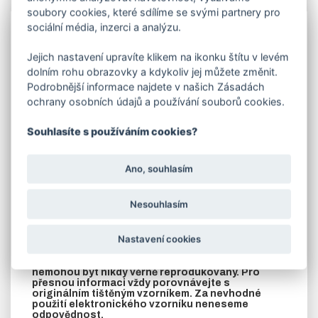
Info
soubory cookies, které sdílíme se svými partnery pro
sociální média, inzerci a analýzu.
Lakování
dveří vypalovanou práškovou barvou -
komaxitem)
RAL 9005 černá mat.
Jedná se o
Jejich nastavení upravíte klikem na ikonku štítu v levém
příplatek ke dveřím, které jste si objednali.
dolním rohu obrazovky a kdykoliv jej můžete změnit.
V objednávací tabulce e-shopu vyberte rozměr -
Podrobnější informace najdete v našich Zásadách
šíři dveří .
ochrany osobních údajů a používání souborů cookies.
V případě požadavku na jinou barvu dle stupnice RAL,
zašleme cenu na vyžádání.
Souhlasíte s používáním cookies?
U zateplených dveří je krycí plech z vnitřní strany dveří
přinýtován k rámu až po nalakování.
Ano, souhlasím
POZOR!! U LAKOVANÝCH DVEŘÍ NENÍ KOVÁNÍ.
TOTO VYBERETE V ZÁLOŽCE SOUVISEJÍCÍ
ZBOŽÍ!!
Nesouhlasím
UPOZORNĚNÍ: LAKOVANÉ DVEŘE JE NUTNO PO
OBDRŽENÍ VYBALIT Z OCHRANNÉ FOLIE!!
Nastavení cookies
Zobrazené odstíny mají pouze orientační
charakter! Odstíny v elektronické podobě
nemohou být nikdy věrně reprodukovány. Pro
přesnou informaci vždy porovnávejte s
originálním tištěným vzorníkem. Za nevhodné
použití elektronického vzorníku neneseme
odpovědnost.