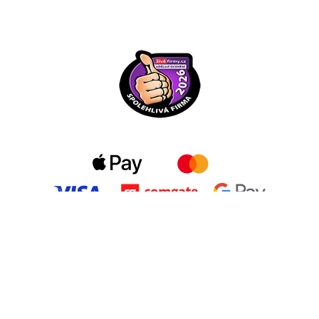
COPYRIGHT © 2026 | CREATED IN ZLIN BY
WEBOO.EU
| ALL