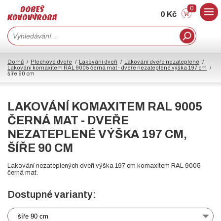
0
0 Kč
Domů
Plechové dveře
Lakování dveří
Lakování dveře nezateplené
Lakování komaxitem RAL 9005 černá mat - dveře nezateplené výška 197 cm
šíře 90 cm
LAKOVÁNÍ KOMAXITEM RAL 9005
ČERNÁ MAT - DVEŘE
NEZATEPLENÉ VÝŠKA 197 CM,
ŠÍŘE 90 CM
Lakování nezateplených dveří výška 197 cm komaxitem RAL 9005
černá mat.
Dostupné varianty:
šíře 90 cm