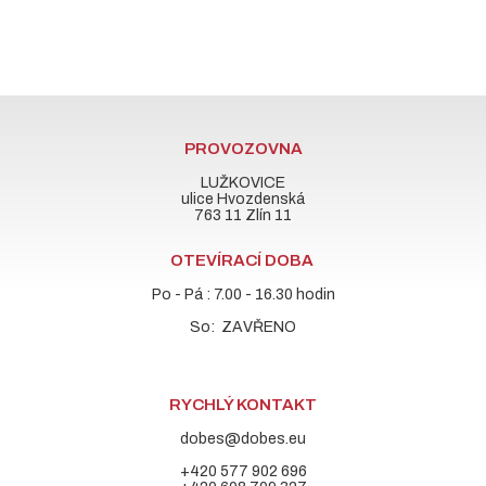
PROVOZOVNA
LUŽKOVICE
ulice Hvozdenská
763 11 Zlín 11
OTEVÍRACÍ DOBA
Po - Pá : 7.00 - 16.30 hodin
So: ZAVŘENO
RYCHLÝ KONTAKT
dobes@dobes.eu
+420 577 902 696