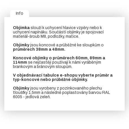
Info
Objímka
slouží k uchycení hlavice vzpěry nebo k
uchycení napínáku. Součástí objímky je spojovací
materiál-šroub M8, podložky, matice.
Objímky
jsou koncové a průběžné ke sloupkům o
průměrech 38mm a 48mm.
Koncové objímky o průměrech 60mm, 89mm a
114mm
se nejčastěji používají k námi vyráběným
brankovým a bránovým sloupům.
V objednávací tabulce e-shopu vyberte průměr a
typ-koncové nebo průběžné objímky.
Objímky
jsou vyrobeny z pozinkovaného plechu
tloušťky 1,5mm a následně poplastovány barvou RAL
6005 - jedlová zeleň.