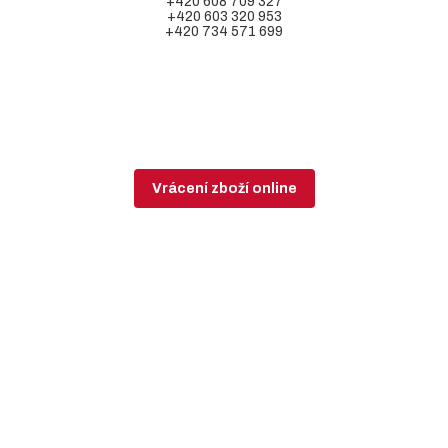
+420 608 709 327
+420 603 320 953
+420 734 571 699
Vrácení zboží online