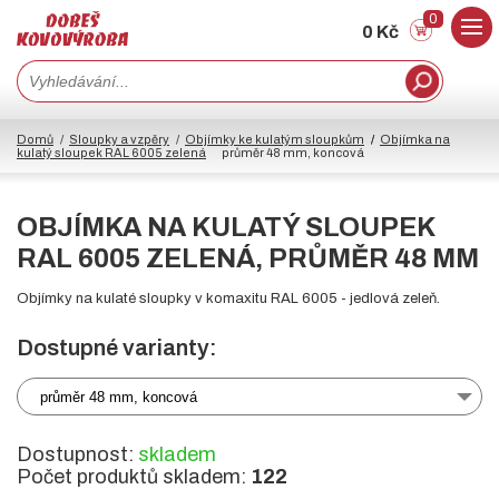
0
0 Kč
Domů
Sloupky a vzpěry
Objímky ke kulatým sloupkům
Objímka na
kulatý sloupek RAL 6005 zelená
průměr 48 mm, koncová
OBJÍMKA NA KULATÝ SLOUPEK
RAL 6005 ZELENÁ, PRŮMĚR 48 MM
Objímky na kulaté sloupky v komaxitu RAL 6005 - jedlová zeleň.
Dostupné varianty:
průměr 48 mm, koncová
Dostupnost:
skladem
Počet produktů skladem:
122