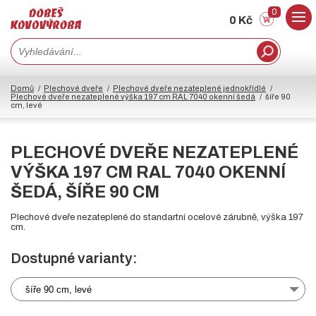
0
0 Kč
Domů
Plechové dveře
Plechové dveře nezateplené jednokřídlé
Plechové dveře nezateplené výška 197 cm RAL 7040 okenní šedá
šíře 90
cm, levé
PLECHOVÉ DVEŘE NEZATEPLENÉ
VÝŠKA 197 CM RAL 7040 OKENNÍ
ŠEDÁ, ŠÍŘE 90 CM
Plechové dveře nezateplené do standartní ocelové zárubně, výška 197
cm.
Dostupné varianty:
šíře 90 cm, levé