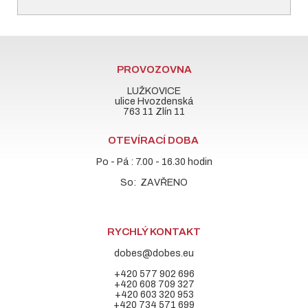
PROVOZOVNA
LUŽKOVICE
ulice Hvozdenská
763 11 Zlín 11
OTEVÍRACÍ DOBA
Po - Pá : 7.00 - 16.30 hodin
So: ZAVŘENO
RYCHLÝ KONTAKT
dobes@dobes.eu
+420 577 902 696
+420 608 709 327
+420 603 320 953
+420 734 571 699