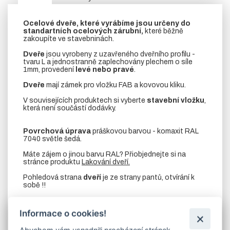
Ocelové dveře, které vyrábíme jsou určeny do
standartních ocelových zárubní,
které běžně
zakoupíte ve stavebninách.
Dveře
jsou vyrobeny z uzavřeného dveřního profilu -
tvaru L a jednostranně zaplechovány plechem o síle
1mm, provedení
levé nebo pravé
.
Dveře
mají zámek pro vložku FAB a kovovou kliku.
V souvisejících produktech si vyberte
stavební vložku
,
která není součástí dodávky.
Povrchová úprava
práškovou barvou - komaxit RAL
7040 světle šedá.
Máte zájem o jinou barvu RAL? Přiobjednejte si na
stránce produktu
Lakování dveří.
Pohledová strana
dveří
je ze strany pantů, otvírání k
sobě !!
Výkres dveří s rozměry naleznete v záložce soubory ke
stažení.
Informace o cookies!
Dveře je možno vyrobit také s větracími mřížkami. V
Abychom vám usnadnili procházení stránek,