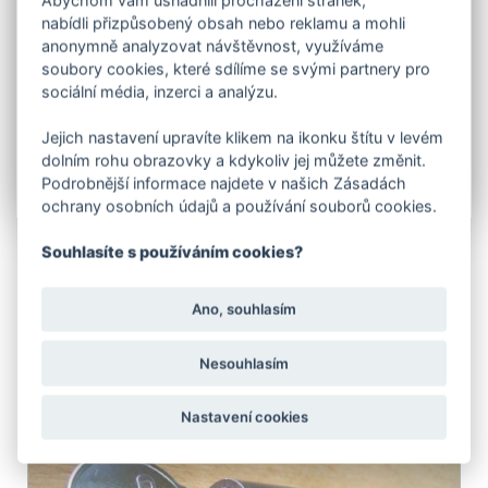
záložce související zboží naleznete také jiné druhy
kování,atd.
nabídli přizpůsobený obsah nebo reklamu a mohli
anonymně analyzovat návštěvnost, využíváme
Možnost výroby
zárubně
z L profilu nebo jeklu 40/40mm
soubory cookies, které sdílíme se svými partnery pro
- samostatný produkt.
sociální média, inzerci a analýzu.
Dveře
vyrábíme také v atypických rozměrech dle
požadavků zákazníka.
Jejich nastavení upravíte klikem na ikonku štítu v levém
UPOZORNĚNÍ: LAKOVANÉ DVEŘE JE NUTNO PO
dolním rohu obrazovky a kdykoliv jej můžete změnit.
OBDRŽENÍ VYBALIT Z OCHRANNÉ FOLIE!!
Podrobnější informace najdete v našich Zásadách
ochrany osobních údajů a používání souborů cookies.
Souhlasíte s používáním cookies?
Ano, souhlasím
SOUVISEJÍCÍ PRODUKTY
Nesouhlasím
Nastavení cookies