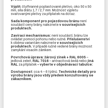
Výplň:
čtyřhranné poplastované pletivo, oko 50 x 50
mm, síla drátu 1,7 / 2,7 mm. Možnost výpletu
svařovanými pletivy za příplatek na dotaz.
Sada komponent pro pojezdovou bránu
není
součástí ceny brány, naleznete
v souvisejících
produktech.
Zavírací mechanismus:
není součástí, bránu lze
ovládat pomocí pohonu nebo ručně.
Příslušenství
k oběma variantám naleznete
v souvisejících
produktech.
V případě ručně vedené brány možnost
zamykání visacím zámkem.
Povrchová úprava: žárový zinek + RAL 6005
–
jedlová zeleň,
RAL 7016
– antracitová šedá nebo j
iná
RAL
za příplatek
– vyberte v objednávací tabulce:
Dostupnost:
cca 4 – 6 týdnů.
Technické detaily pro
výrobu brány jsou vždy předem konzultovány se
zákazníkem.