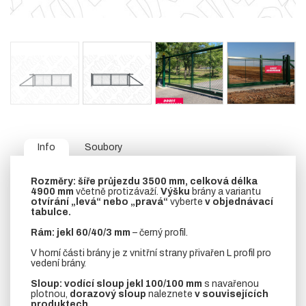
Info
Soubory
Rozměry:
šíře průjezdu 3500 mm, celková délka
4900 mm
včetně protizávaží.
Výšku
brány a variantu
otvírání „levá“ nebo „pravá“
vyberte
v objednávací
tabulce.
Rám:
jekl 60/40/3 mm
– černý profil.
V horní části brány je z vnitřní strany přivařen L profil pro
vedení brány.
Sloup:
vodící sloup
jekl 100/100 mm
s navařenou
plotnou,
dorazový sloup
naleznete
v souvisejících
produktech.