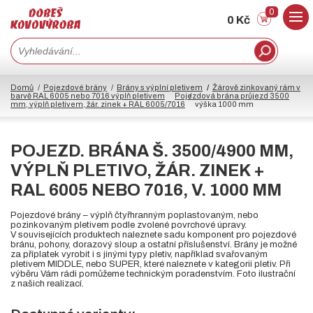
0
0 Kč
Domů
Pojezdové brány
Brány s výplní pletivem
Žárově zinkovaný rám v
barvě RAL 6005 nebo 7016 výplň pletivem
Pojezdová brána průjezd 3500
mm, výplň pletivem, žár. zinek + RAL 6005/7016
výška 1000 mm
POJEZD. BRÁNA Š. 3500/4900 MM,
VÝPLŇ PLETIVO, ŽÁR. ZINEK +
RAL 6005 NEBO 7016, V. 1000 MM
Pojezdové brány – výplň čtyřhranným poplastovaným, nebo
pozinkovaným pletivem podle zvolené povrchové úpravy.
V souvisejících produktech naleznete sadu komponent pro pojezdové
bránu, pohony, dorazový sloup a ostatní příslušenství. Brány je možné
za příplatek vyrobit i s jinými typy pletiv, například svařovaným
pletivem MIDDLE, nebo SUPER, které naleznete v kategorii pletiv. Při
výběru Vám rádi pomůžeme technickým poradenstvím. Foto ilustrační
z našich realizací.