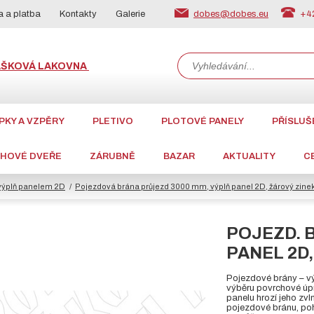
dobes@dobes.eu
+42
 a platba
Kontakty
Galerie
ÁŠKOVÁ LAKOVNA
PKY A VZPĚRY
PLETIVO
PLOTOVÉ PANELY
PŘÍSLUŠ
CHOVÉ DVEŘE
ZÁRUBNĚ
BAZAR
AKTUALITY
C
výplň panelem 2D
Pojezdová brána průjezd 3000 mm, výplň panel 2D, žárový zine
POJEZD. B
PANEL 2D,
Pojezdové brány – 
výběru povrchové úp
panelu hrozí jeho zv
pojezdové bránu, poh