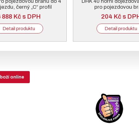
ro pojezdovou bránu do 4
DHK 40 horní dojezdov
ezdu, černý „C“ profil
pro pojezdovou b
6 888 Kč s DPH
204 Kč s DP
Detail produktu
Detail produktu
boží online