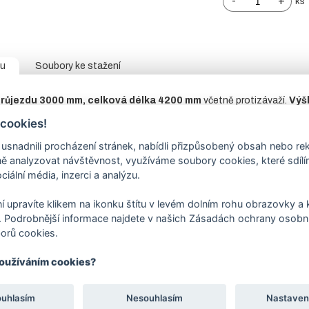
-
+
ks
tu
Soubory ke stažení
růjezdu 3000 mm, celková délka 4200 mm
včetně protizávaží.
Výš
 tabulce.
 cookies!
0/3 mm
– černý profil.
nadnili procházení stránek, nabídli přizpůsobený obsah nebo re
ny je z vnitřní strany přivařen L profil pro vedení brány.
 analyzovat návštěvnost, využíváme soubory cookies, které sdíl
sloup
jekl 100/100/3 mm s navařenou plotnou,
dorazový sloup
nalez
ciální média, inzerci a analýzu.
D.
V objednávací tabulce
vyberte variantu
horního zakončení
bez př
í upravíte klikem na ikonku štítu v levém dolním rohu obrazovky a k
nt pro pojezdovou bránu
není součástí ceny brány, naleznete
v so
 Podrobnější informace najdete v našich Zásadách ochrany osobní
orů cookies.
hanismus:
není součástí, bránu lze ovládat pomocí pohonu nebo ručně
 případě ručně vedené brány možnost zamykání visacím zámkem.
používáním cookies?
ava: žárový zinek.
ca 4 – 6 týdnů.
Technické detaily pro výrobu brány jsou vždy př
ouhlasím
Nesouhlasím
Nastaven