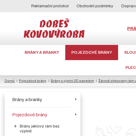
Reklamační protokol
Obchodní podmínky
Doprava
PR
BRÁNY A BRANKY
POJEZDOVÉ BRÁNY
SLOU
PLE
Domů
Pojezdové brány
Brány s výplní 2D panelem
Žárově zinkovaný rám 
Brány a branky
Pojezdové brány
Brány jeklový rám bez
výplně