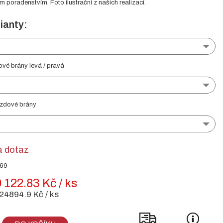
poradenstvím. Foto ilustrační z našich realizací.
ianty:
ové brány levá / pravá
ezdové brány
a dotaz
369
 122.83 Kč / ks
24894.9 Kč / ks