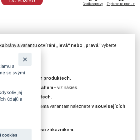
DO KOŠÍKU
Ceník dopravy
Zeptat se na produkt
ku
brány a variantu
otvírání „levá“ nebo „pravá“
vyberte
klamu a
íme se svými
nete
v souvisejících produktech.
esahu, nebo s přesahem
– viz nákres.
dykoliv jej
uvisejících produktech.
ch údajů a
.
Příslušenství
k oběma variantám naleznete
v souvisejících
edem konzultovány se zákazníkem.
í cookies