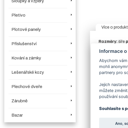
Sloupky a vzpěry
Pletivo
Více o produk
Plotové panely
Rozměry:
šíře
p
Příslušenství
v objednávací
Informace o
Rám:
jekl 60/4
Kování a zámky
Abychom vám us
V horní části brá
mohli anonymně
Sloup:
vodící 
partnery pro so
Lešenářské kozy
Výplň:
panel 2
Jejich nastaven
Plechové dveře
Sada kompone
můžete změnit.
používání soub
Zavírací mec
Zárubně
produktech.
V
Souhlasíte s 
Povrchová úpr
Bazar
Dostupnost:
c
Ano, s