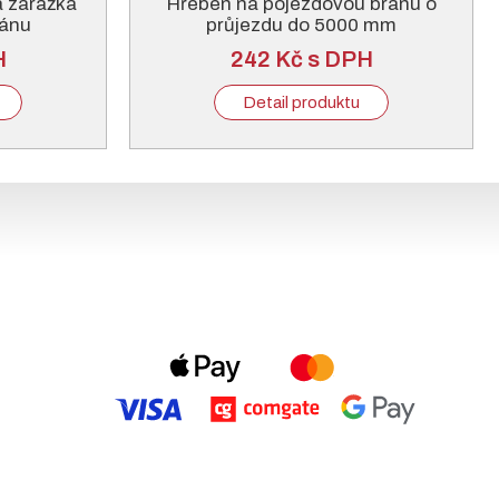
á zarážka
Hřeben na pojezdovou bránu o
ránu
průjezdu do 5000 mm
H
242 Kč s DPH
Detail produktu