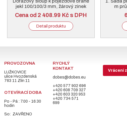
Dorazový sloup k pojezdové bráně
1. Sada p
jekl 100/100/3 mm, žárový zinek
m průj
Cena od 2 408.99 Kč s DPH
Detail produktu
PROVOZOVNA
RYCHLÝ
KONTAKT
Vrácení z
LUŽKOVICE
ulice Hvozdenská
dobes@dobes.eu
763 11 Zlín 11
+420 577 902 696
+420 608 709 327
OTEVÍRACÍ DOBA
+420 603 320 953
+420 734 571
Po - Pá : 7.00 - 16.30
699
hodin
So: ZAVŘENO