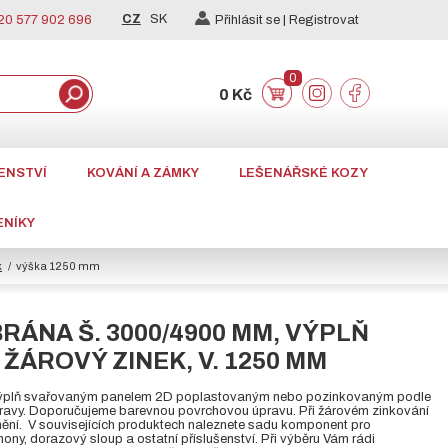
CZ
SK
0 577 902 696
Přihlásit se |
Registrovat
0
0 Kč
ENSTVÍ
KOVÁNÍ A ZÁMKY
LEŠENÁŘSKÉ KOZY
ENÍKY
k
výška 1250 mm
RÁNA Š. 3000/4900 MM, VÝPLŇ
 ŽÁROVÝ ZINEK, V. 1250 MM
výplň svařovaným panelem 2D poplastovaným nebo pozinkovaným podle
ravy. Doporučujeme barevnou povrchovou úpravu. Při žárovém zinkování
lnění. V souvisejících produktech naleznete sadu komponent pro
ony, dorazový sloup a ostatní příslušenství. Při výběru Vám rádi