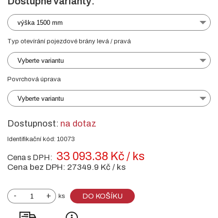
Dostupné varianty:
výška 1500 mm
Typ otevírání pojezdové brány levá / pravá
Vyberte variantu
Povrchová úprava
Vyberte variantu
Dostupnost:
na dotaz
Identifikační kód: 10073
33 093.38 Kč / ks
Cena s DPH:
Cena bez DPH:
27349.9 Kč / ks
-
+
DO KOŠÍKU
ks