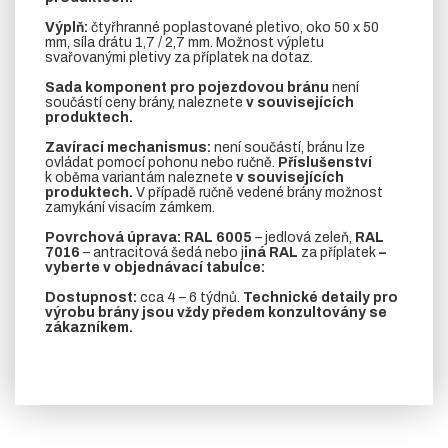
Výplň:
čtyřhranné poplastované pletivo, oko 50 x 50
mm, síla drátu 1,7 / 2,7 mm. Možnost výpletu
svařovanými pletivy za příplatek na dotaz.
Sada komponent pro pojezdovou bránu
není
součástí ceny brány, naleznete
v souvisejících
produktech.
Zavírací mechanismus:
není součástí, bránu lze
ovládat pomocí pohonu nebo ručně.
Příslušenství
k oběma variantám naleznete
v souvisejících
produktech.
V případě ručně vedené brány možnost
zamykání visacím zámkem.
Povrchová úprava: RAL 6005
– jedlová zeleň,
RAL
7016
– antracitová šedá nebo j
iná RAL
za příplatek
–
vyberte v objednávací tabulce:
Dostupnost:
cca 4 – 6 týdnů.
Technické detaily pro
výrobu brány jsou vždy předem konzultovány se
zákazníkem.