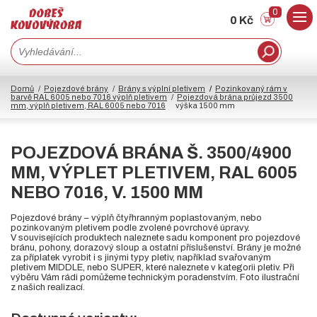
0
0 Kč
Domů
Pojezdové brány
Brány s výplní pletivem
Pozinkovaný rám v
barvě RAL 6005 nebo 7016 výplň pletivem
Pojezdová brána průjezd 3500
mm, výplň pletivem, RAL 6005 nebo 7016
výška 1500 mm
POJEZDOVÁ BRÁNA Š. 3500/4900
MM, VÝPLET PLETIVEM, RAL 6005
NEBO 7016, V. 1500 MM
Pojezdové brány – výplň čtyřhranným poplastovaným, nebo
pozinkovaným pletivem podle zvolené povrchové úpravy.
V souvisejících produktech naleznete sadu komponent pro pojezdové
bránu, pohony, dorazový sloup a ostatní příslušenství. Brány je možné
za příplatek vyrobit i s jinými typy pletiv, například svařovaným
pletivem MIDDLE, nebo SUPER, které naleznete v kategorii pletiv. Při
výběru Vám rádi pomůžeme technickým poradenstvím. Foto ilustrační
z našich realizací.