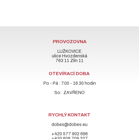
PROVOZOVNA
LUŽKOVICE
ulice Hvozdenská
763 11 Zlín 11
OTEVÍRACÍ DOBA
Po - Pá : 7.00 - 16.30 hodin
So: ZAVŘENO
RYCHLÝ KONTAKT
dobes@dobes.eu
+420 577 902 696
+420 608 709 327