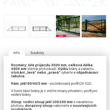
Info
Soubory
Rozměry:
šíře průjezdu 3500 mm, celková délka
4900 mm
včetně protizávaží.
Výšku
brány a variantu
otvírání „levá“ nebo „pravá“
vyberte
v objednávací
tabulce.
Rám:
jekl 60/40/3 mm
– pozinkovaný profil DX 51D.
V horní části brány je z vnitřní strany přivařen L profil pro
vedení brány.
Sloup:
vodící sloup
jekl 100/100 mm
s navařenou
plotnou,
dorazový sloup
naleznete
v souvisejících
produktech.