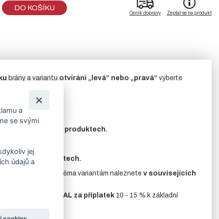
DO KOŠÍKU
Ceník dopravy
Zeptat se na produkt
ku
brány a variantu
otvírání „levá“ nebo „pravá“
vyberte
klamu a
íme se svými
ete
v souvisejících produktech.
dykoliv jej
uvisejících produktech.
ch údajů a
.
Příslušenství
k oběma variantám naleznete
v souvisejících
ová šedá nebo j
iná RAL
za příplatek
10 - 15 % k základní
í cookies