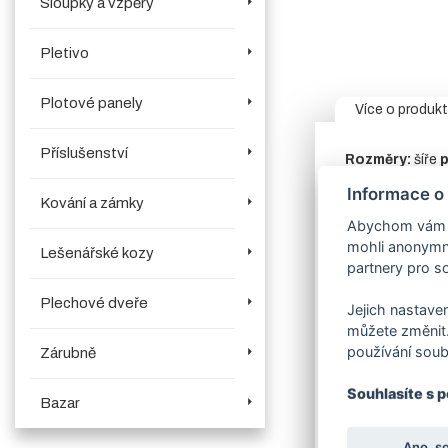
Sloupky a vzpěry
Pletivo
Plotové panely
Více o produk
Příslušenství
Rozměry:
šíře
p
v objednávací
Informace o
Kování a zámky
Rám:
jekl 60/6
Abychom vám us
V horní části brá
mohli anonymně
Lešenářské kozy
Sloup:
vodící
partnery pro so
Výplň:
bez výpln
Plechové dveře
Jejich nastaven
Sada kompone
můžete změnit.
používání soub
Zárubně
Zavírací mec
produktech.
V
Souhlasíte s 
Povrchová úpr
Bazar
ceně
– vyberte
Stavební přip
Ano, s