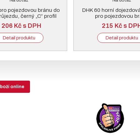
Na dotaz
Na dotaz
pro pojezdovou bránu do
DHK 60 horní dojezdov
růjezdu, černý „C“ profil
pro pojezdovou b
 206 Kč s DPH
215 Kč s DP
Detail produktu
Detail produktu
boží online