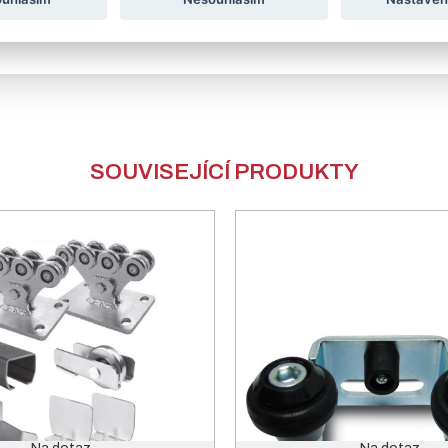
ca 4 – 6 týdnů.
Technické detaily pro výrobu brány jsou vždy př
SOUVISEJÍCÍ PRODUKTY