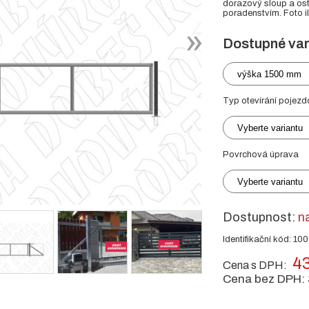
dorazový sloup a ost
poradenstvím. Foto il
Dostupné var
výška 1500 mm
Typ otevírání pojezd
Vyberte variantu
Povrchová úprava
Vyberte variantu
Dostupnost:
n
Identifikační kód: 10
43
Cena s DPH:
Cena bez DPH: