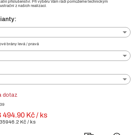
atní příslušenství. Při výběru Vám rádi pomůžeme technickým
ustrační z našich realizací.
ianty:
ové brány levá / pravá
a dotaz
039
 494.90 Kč / ks
35946.2 Kč / ks