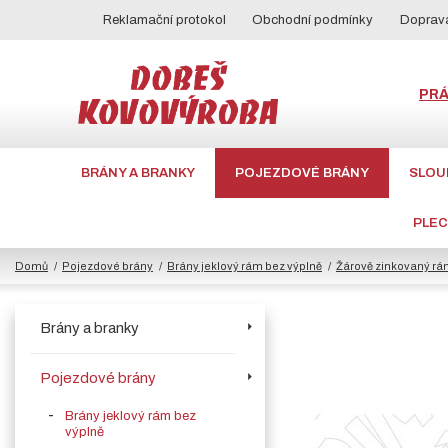
Reklamační protokol
Obchodní podmínky
Doprava
PR
BRÁNY A BRANKY
POJEZDOVÉ BRÁNY
SLOU
PLE
Domů
Pojezdové brány
Brány jeklový rám bez výplně
Žárově zinkovaný rá
Brány a branky
Pojezdové brány
Brány jeklový rám bez
výplně