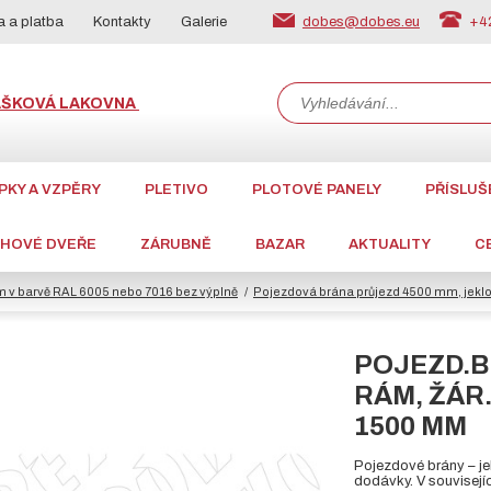
dobes@dobes.eu
+42
 a platba
Kontakty
Galerie
ÁŠKOVÁ LAKOVNA
PKY A VZPĚRY
PLETIVO
PLOTOVÉ PANELY
PŘÍSLUŠ
CHOVÉ DVEŘE
ZÁRUBNĚ
BAZAR
AKTUALITY
C
m v barvě RAL 6005 nebo 7016 bez výplně
Pojezdová brána průjezd 4500 mm, jeklov
POJEZD.B
RÁM, ŽÁR.
1500 MM
Pojezdové brány – je
dodávky. V souvisej