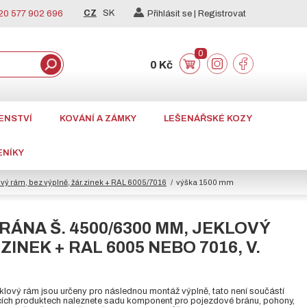
CZ
SK
0 577 902 696
Přihlásit se |
Registrovat
0
0 Kč
ENSTVÍ
KOVÁNÍ A ZÁMKY
LEŠENÁŘSKÉ KOZY
ENÍKY
ý rám, bez výplně, žár.zinek + RAL 6005/7016
výška 1500 mm
RÁNA Š. 4500/6300 MM, JEKLOVÝ
ZINEK + RAL 6005 NEBO 7016, V.
klový rám jsou určeny pro následnou montáž výplně, tato není součástí
ících produktech naleznete sadu komponent pro pojezdové bránu, pohony,