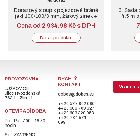
Na dotaz
Dorazový sloup k pojezdové bráně
3. Sada 
jekl 100/100/3 mm, žárový zinek +
4,5 m p
RAL 6005 nebo 7016
Cena od 2 934.98 Kč s DPH
7
Detail produktu
PROVOZOVNA
RYCHLÝ
KONTAKT
Vrácení z
LUŽKOVICE
ulice Hvozdenská
dobes@dobes.eu
763 11 Zlín 11
+420 577 902 696
+420 608 709 327
OTEVÍRACÍ DOBA
+420 603 320 953
+420 734 571
Po - Pá : 7.00 - 16.30
699
hodin
So: ZAVŘENO