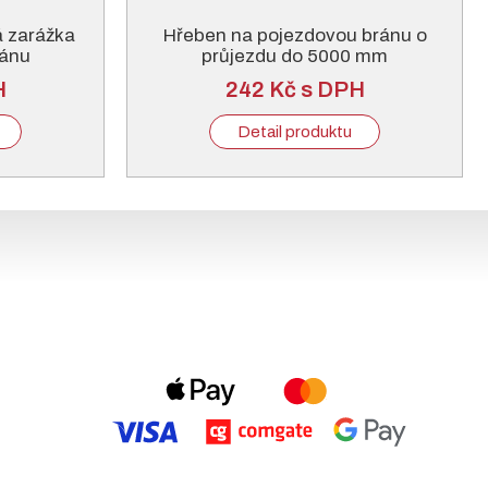
á zarážka
Hřeben na pojezdovou bránu o
ránu
průjezdu do 5000 mm
H
242 Kč s DPH
Detail produktu