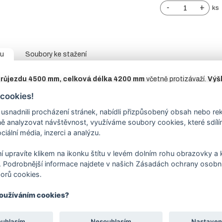
-
+
ks
tu
Soubory ke stažení
růjezdu 4500 mm, celková délka 4200 mm
včetně protizávaží.
Výš
 tabulce.
 cookies!
0/3
mm – pozinkovaný profil DX51D.
nadnili procházení stránek, nabídli přizpůsobený obsah nebo re
ny je z vnitřní strany přivařen L profil pro vedení brány.
 analyzovat návštěvnost, využíváme soubory cookies, které sdíl
sloup
jekl 100/100 mm
s navařenou plotnou,
dorazový sloup
nalezn
ciální média, inzerci a analýzu.
ě, jen rám.
í upravíte klikem na ikonku štítu v levém dolním rohu obrazovky a k
nt pro pojezdovou bránu
není součástí ceny brány, naleznete
v so
 Podrobnější informace najdete v našich Zásadách ochrany osobní
orů cookies.
hanismus:
není součástí, bránu lze ovládat pomocí pohonu nebo ručně
 případě ručně vedené brány možnost zamykání visacím zámkem.
používáním cookies?
ava: žárový zinek +
RAL 6005
– jedlová zeleň,
RAL 7016
– antracit
 v objednávací tabulce.
ravenost
naleznete v souborech ke stažení.
ouhlasím
Nesouhlasím
Nastaven