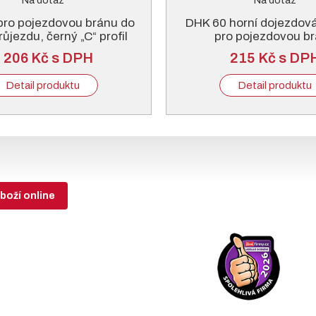
Na dotaz
Na dotaz
pro pojezdovou bránu do
DHK 60 horní dojezdov
růjezdu, černý „C“ profil
pro pojezdovou b
 206 Kč s DPH
215 Kč s DP
Detail produktu
Detail produktu
boží online