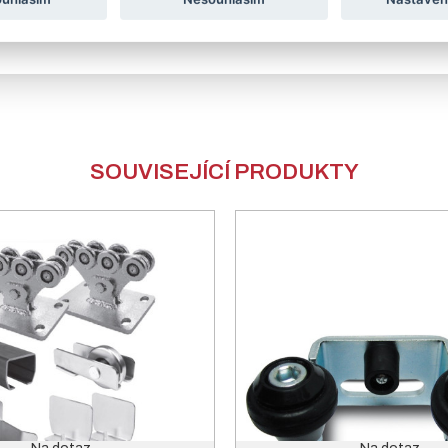
ca 4 – 6 týdnů.
Technické detaily pro výrobu brány jsou vždy př
SOUVISEJÍCÍ PRODUKTY