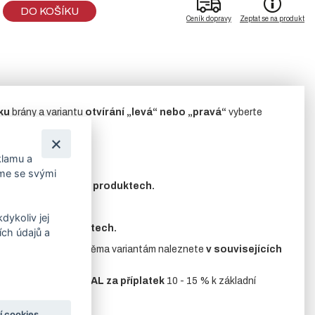
DO KOŠÍKU
Ceník dopravy
Zeptat se na produkt
ku
brány a variantu
otvírání „levá“ nebo „pravá“
vyberte
klamu a
íme se svými
ete
v souvisejících produktech.
dykoliv jej
uvisejících produktech.
ch údajů a
.
Příslušenství
k oběma variantám naleznete
v souvisejících
ová šedá nebo j
iná RAL
za příplatek
10 - 15 % k základní
í cookies