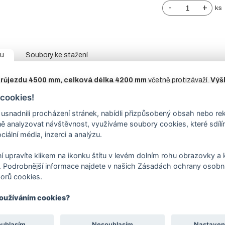
-
+
ks
tu
Soubory ke stažení
růjezdu 4500 mm, celková délka 4200 mm
včetně protizávaží.
Výš
 tabulce.
 cookies!
0/3
mm – pozinkovaný profil DX51D.
nadnili procházení stránek, nabídli přizpůsobený obsah nebo re
ny je z vnitřní strany přivařen L profil pro vedení brány.
 analyzovat návštěvnost, využíváme soubory cookies, které sdíl
sloup
jekl 100/100 mm
s navařenou plotnou,
dorazový sloup
nalezn
ciální média, inzerci a analýzu.
ě, jen rám.
í upravíte klikem na ikonku štítu v levém dolním rohu obrazovky a k
nt pro pojezdovou bránu
není součástí ceny brány, naleznete
v so
 Podrobnější informace najdete v našich Zásadách ochrany osobní
orů cookies.
hanismus:
není součástí, bránu lze ovládat pomocí pohonu nebo ručně
 případě ručně vedené brány možnost zamykání visacím zámkem.
používáním cookies?
ava: žárový zinek +
RAL 6005
– jedlová zeleň,
RAL 7016
– antracit
 v objednávací tabulce.
ravenost
naleznete v souborech ke stažení.
ouhlasím
Nesouhlasím
Nastaven