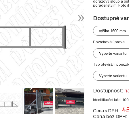
dorazový sloup a ost
poradenstvím. Foto il
Dostupné var
výška 1600 mm
Povrchová úprava
Vyberte variantu
Typ otevírání pojezd
Vyberte variantu
Dostupnost:
n
Identifikační kód: 10
45
Cena s DPH:
Cena bez DPH: