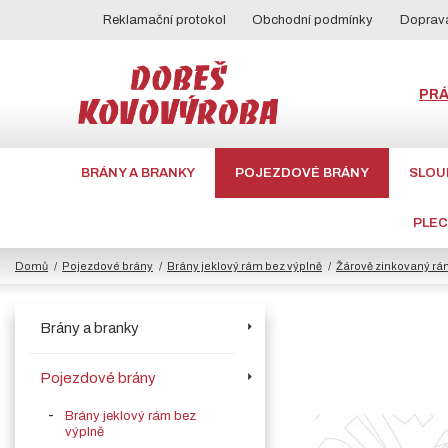
Reklamační protokol
Obchodní podmínky
Doprava
PR
BRÁNY A BRANKY
POJEZDOVÉ BRÁNY
SLOU
PLE
Domů
Pojezdové brány
Brány jeklový rám bez výplně
Žárově zinkovaný rá
Brány a branky
Pojezdové brány
Brány jeklový rám bez
výplně