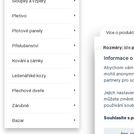
Sloupky a vzpěry
Pletivo
Plotové panely
Více o produk
Příslušenství
Rozměry:
šíře
p
v objednávací
Informace o
Kování a zámky
Rám:
jekl 60/6
Abychom vám us
V horní části brá
mohli anonymně
Lešenářské kozy
Sloup:
vodící
partnery pro so
Výplň:
bez výpln
Plechové dveře
Jejich nastaven
Sada kompone
můžete změnit.
používání soub
Zárubně
Zavírací mec
produktech.
V
Souhlasíte s 
Povrchová úpr
Bazar
ceně
– vyberte
Stavební přip
Ano, s