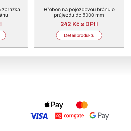
á zarážka
Hřeben na pojezdovou bránu o
ránu
průjezdu do 5000 mm
H
242 Kč s DPH
Detail produktu