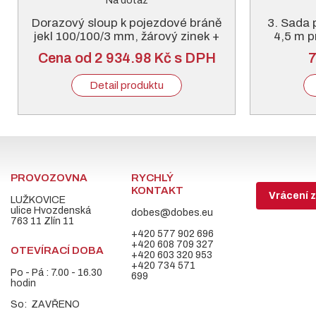
Na dotaz
Dorazový sloup k pojezdové bráně
3. Sada 
jekl 100/100/3 mm, žárový zinek +
4,5 m p
RAL 6005 nebo 7016
Cena od 2 934.98 Kč s DPH
7
Detail produktu
PROVOZOVNA
RYCHLÝ
KONTAKT
Vrácení z
LUŽKOVICE
ulice Hvozdenská
dobes@dobes.eu
763 11 Zlín 11
+420 577 902 696
+420 608 709 327
OTEVÍRACÍ DOBA
+420 603 320 953
+420 734 571
Po - Pá : 7.00 - 16.30
699
hodin
So: ZAVŘENO