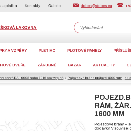
dobes@dobes.eu
+42
 a platba
Kontakty
Galerie
ÁŠKOVÁ LAKOVNA
PKY A VZPĚRY
PLETIVO
PLOTOVÉ PANELY
PŘÍSLUŠ
CHOVÉ DVEŘE
ZÁRUBNĚ
BAZAR
AKTUALITY
C
m v barvě RAL 6005 nebo 7016 bez výplně
Pojezdová brána průjezd 4500 mm, jeklov
POJEZD.B
RÁM, ŽÁR.
1600 MM
Pojezdové brány – je
dodávky. V souvisej