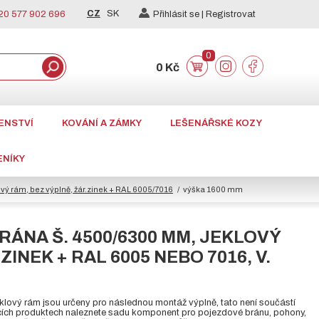
CZ
SK
0 577 902 696
Přihlásit se |
Registrovat
0
0 Kč
ENSTVÍ
KOVÁNÍ A ZÁMKY
LEŠENÁŘSKÉ KOZY
ENÍKY
ý rám, bez výplně, žár.zinek + RAL 6005/7016
výška 1600 mm
RÁNA Š. 4500/6300 MM, JEKLOVÝ
ZINEK + RAL 6005 NEBO 7016, V.
klový rám jsou určeny pro následnou montáž výplně, tato není součástí
ících produktech naleznete sadu komponent pro pojezdové bránu, pohony,