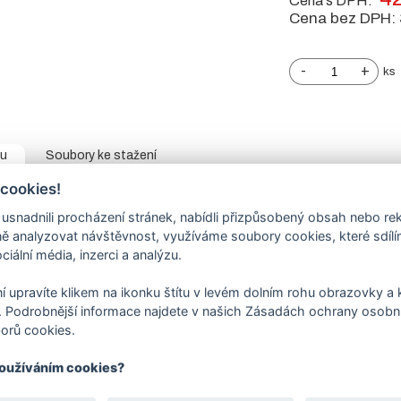
Cena s DPH:
Cena bez DPH:
-
+
ks
tu
Soubory ke stažení
 cookies!
růjezdu 3500 mm, celková délka 4900 mm
včetně protizávaží.
Výš
 tabulce.
nadnili procházení stránek, nabídli přizpůsobený obsah nebo re
 analyzovat návštěvnost, využíváme soubory cookies, které sdíl
0/3 mm
– pozinkovaný profil DX 51D.
ciální média, inzerci a analýzu.
ny je z vnitřní strany přivařen L profil pro vedení brány.
í upravíte klikem na ikonku štítu v levém dolním rohu obrazovky a k
sloup
jekl 100/100/3 mm s navařenou plotnou,
dorazový sloup
nalez
 Podrobnější informace najdete v našich Zásadách ochrany osobní
D.
V objednávací tabulce
vyberte variantu
horního zakončení
bez př
orů cookies.
nt pro pojezdovou bránu
není součástí ceny brány, naleznete
v so
používáním cookies?
hanismus:
není součástí, bránu lze ovládat pomocí pohonu nebo ručně
 případě ručně vedené brány možnost zamykání visacím zámkem.