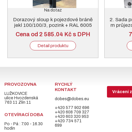
Na dotaz
Dorazový sloup k pojezdové bráně
2. Sada p
jekl 100/100/3, pozink + RAL 6005
m průjezd
nebo 7016
Cena od 2 585.04 Kč s DPH
7
Detail produktu
PROVOZOVNA
RYCHLÝ
KONTAKT
Vrácení z
LUŽKOVICE
ulice Hvozdenská
dobes@dobes.eu
763 11 Zlín 11
+420 577 902 696
+420 608 709 327
OTEVÍRACÍ DOBA
+420 603 320 953
+420 734 571
Po - Pá : 7.00 - 16.30
699
hodin