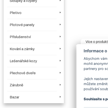
Sloupky a vzpěry
Pletivo
Plotové panely
Příslušenství
Více o produk
Kování a zámky
Informace o
Rozměry:
šíře
p
v objednávací
Abychom vám us
Lešenářské kozy
mohli anonymně
Rám:
jekl 60/4
partnery pro so
V horní části brá
Plechové dveře
Jejich nastaven
Sloup:
vodící 
můžete změnit.
Zárubně
Výplň:
panel 2
používání soub
Sada kompone
Bazar
Souhlasíte s 
Zavírací mec
produktech.
V