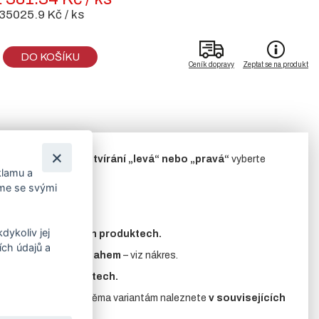
35025.9 Kč / ks
DO KOŠÍKU
Ceník dopravy
Zeptat se na produkt
ku
brány a variantu
otvírání „levá“ nebo „pravá“
vyberte
klamu a
íme se svými
dykoliv jej
nete
v souvisejících produktech.
ch údajů a
esahu, nebo s přesahem
– viz nákres.
uvisejících produktech.
.
Příslušenství
k oběma variantám naleznete
v souvisejících