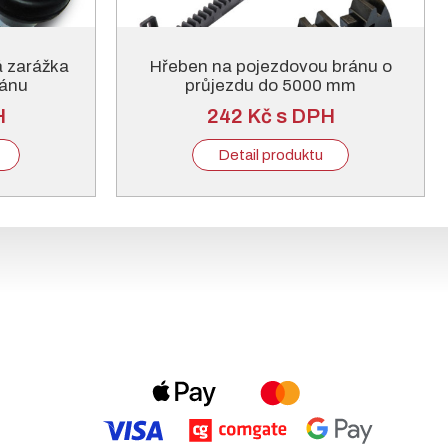
á zarážka
Hřeben na pojezdovou bránu o
ránu
průjezdu do 5000 mm
H
242 Kč s DPH
Detail produktu