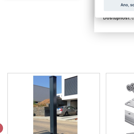
Ano, s
Povrchová úp
v objednávací
Dostupnost:
c