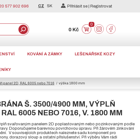
CZ
SK
0 577 902 696
Přihlásit se |
Registrovat
0
0 Kč
ENSTVÍ
KOVÁNÍ A ZÁMKY
LEŠENÁŘSKÉ KOZY
ENÍKY
lň panel 2D, RAL 6005 nebo 7016
výška 1800 mm
RÁNA Š. 3500/4900 MM, VÝPLŇ
 RAL 6005 NEBO 7016, V. 1800 MM
výplň svařovaným panelem 2D poplastovaným nebo pozinkovaným podle
ravy. Doporučujeme barevnou povrchovou úpravu. Při žárovém zinkování
lnění. V souvisejících produktech naleznete sadu komponent pro
ony, dorazový sloup a ostatní příslušenství. Při výběru Vám rádi