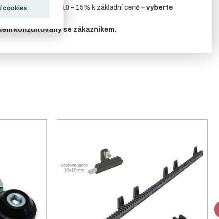
í cookies
iná RAL
za příplatek 10 – 15% k základní ceně
– vyberte
edem konzultovány se zákazníkem.