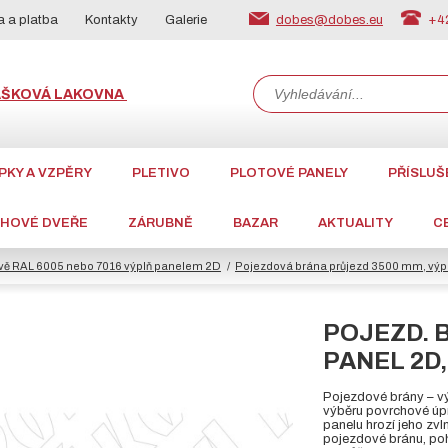
dobes@dobes.eu
+42
 a platba
Kontakty
Galerie
ÁŠKOVÁ LAKOVNA
PKY A VZPĚRY
PLETIVO
PLOTOVÉ PANELY
PŘÍSLUŠ
CHOVÉ DVEŘE
ZÁRUBNĚ
BAZAR
AKTUALITY
C
vě RAL 6005 nebo 7016 výplň panelem 2D
Pojezdová brána průjezd 3500 mm, výp
POJEZD. B
PANEL 2D,
Pojezdové brány – 
výběru povrchové úp
panelu hrozí jeho zv
pojezdové bránu, poh