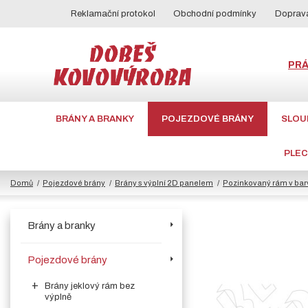
Reklamační protokol
Obchodní podmínky
Doprava
PR
BRÁNY A BRANKY
POJEZDOVÉ BRÁNY
SLOU
PLE
Domů
Pojezdové brány
Brány s výplní 2D panelem
Pozinkovaný rám v bar
Brány a branky
Pojezdové brány
Brány jeklový rám bez
výplně