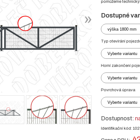
pomůžeme technickým 
Dostupné var
výška 1800 mm
Typ otevírání pojezd
Vyberte variantu
Horní zakončení poj
Vyberte variantu
Povrchová úprava
Vyberte variantu
Dostupnost:
n
Identifikační kód: 10
42