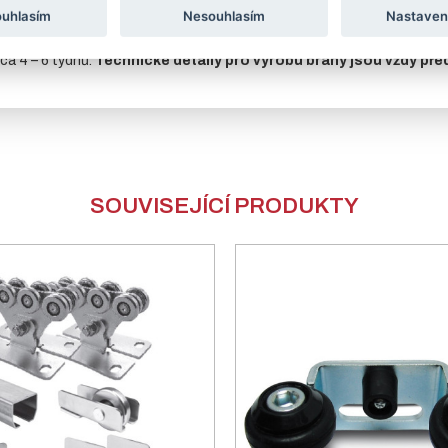
ouhlasím
Nesouhlasím
Nastaven
rava: RAL 6005
– jedlová zeleň,
RAL 7016
– antracitová šedá nebo
j
 tabulce.
ca 4 – 6 týdnů.
Technické detaily pro výrobu brány jsou vždy př
SOUVISEJÍCÍ PRODUKTY