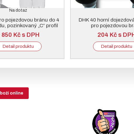
Na dotaz
ro pojezdovou bránu do 4
DHK 40 horní dojezdov
u, pozinkovaný „C“ profil
pro pojezdovou b
 850 Kč s DPH
204 Kč s DP
Detail produktu
Detail produktu
boží online