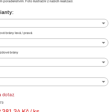
poradenstvím. Foto ilustrační z našich realizací.
ianty:
ové brány levá / pravá
ezdové brány
a dotaz
273
 381.34 Kč / ks