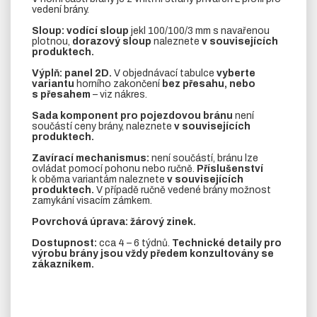
vedení brány.
Sloup:
vodící sloup
jekl 100/100/3 mm s navařenou
plotnou,
dorazový sloup
naleznete
v souvisejících
produktech.
Výplň:
panel 2D.
V objednávací tabulce
vyberte
variantu
horního zakončení
bez přesahu, nebo
s přesahem
– viz nákres.
Sada komponent pro pojezdovou bránu
není
součástí ceny brány, naleznete
v souvisejících
produktech.
Zavírací mechanismus:
není součástí, bránu lze
ovládat pomocí pohonu nebo ručně.
Příslušenství
k oběma variantám naleznete
v souvisejících
produktech.
V případě ručně vedené brány možnost
zamykání visacím zámkem.
Povrchová úprava: žárový zinek.
Dostupnost:
cca 4 – 6 týdnů.
Technické detaily pro
výrobu brány jsou vždy předem konzultovány se
zákazníkem.