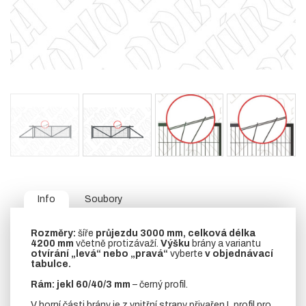
Info
Soubory
Rozměry:
šíře
průjezdu 3000 mm, celková délka
4200 mm
včetně protizávaží.
Výšku
brány a variantu
otvírání „levá“ nebo „pravá“
vyberte
v objednávací
tabulce.
Rám:
jekl 60/40/3 mm
– černý profil.
V horní části brány je z vnitřní strany přivařen L profil pro