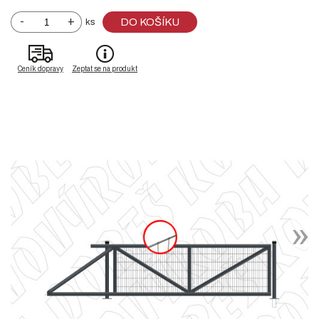
-
+
DO KOŠÍKU
ks
Ceník dopravy
Zeptat se na produkt