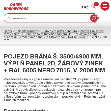
0
0 Kč
Domů
Pojezdové brány
Brány s výplní 2D panelem
Žárově zinkovaný
rám v barvě RAL 6005 nebo 7016 výplň panelem 2D
Pojezdová brána
průjezd 3500 mm, výplň panel 2D, žárový zinek + RAL 6005/7016
výška 2000
mm
POJEZD.BRÁNA Š. 3500/4900 MM,
VÝPLŇ PANEL 2D, ŽÁROVÝ ZINEK
+ RAL 6005 NEBO 7016, V. 2000 MM
Pojezdové brány – výplň svařovaným panelem 2D poplastovaným
nebo pozinkovaným podle výběru povrchové úpravy. Doporučujeme
barevnou povrchovou úpravu. Při žárovém zinkování panelu hrozí jeho
zvlnění. V souvisejících produktech naleznete sadu komponent pro
pojezdové bránu, pohony, dorazový sloup a ostatní příslušenství. Při
výběru Vám rádi pomůžeme technickým poradenstvím. Foto ilustrační
z našich realizací.