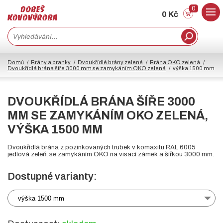
0
0 Kč
Domů
Brány a branky
Dvoukřídlé brány zelené
Brána OKO zelená
Dvoukřídlá brána šíře 3000 mm se zamykáním OKO zelená
výška 1500 mm
DVOUKŘÍDLÁ BRÁNA ŠÍŘE 3000
MM SE ZAMYKÁNÍM OKO ZELENÁ,
VÝŠKA 1500 MM
Dvoukřídlá brána z pozinkovaných trubek v komaxitu RAL 6005
jedlová zeleň, se zamykáním OKO na visací zámek a šířkou 3000 mm.
Dostupné varianty:
výška 1500 mm