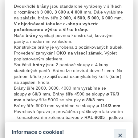
Dvoukřídlé
brány
jsou standardně vyráběny v šířkách
o rozměrech
3 000, 3 600 a 4 000
mm. Dále vyrábíme
na zakázku brány šíře
2 000, 4 500, 5 000, 6 000
mm.
V objednávací tabulce e-shopu vyberte
požadovanou výšku a šířku brány.
Naše
brány
vynikají pevnou konstrukcí, kovovými
panty a moderním vzhledem.
Konstrukce brány je vyrobena z pozinkovaných trubek.
Provedení zamykání
OKO
na visací zámek
. Výplet
poplastovaným pletivem.
Součástí
brány
jsou 2 pantové sloupy a 4 kusy
stavitelných pantů. Bránu
lze otevírat dovnitř i ven. Na
jednom křídle je zajišťovací uzamykatelný kolík (šubr)
na zajištění křídla.
Brány šíře 2000, 3000, 4000 mm vyrábíme se
sloupy
ø 60/3 mm.
Brány šíře 4500 se sloupy
ø 76/3
mm
a brány šíře 5000 se sloupky
ø 89/3 mm
.
Brány šíře 6000 mm vyrábíme se sloupy
ø 114/3 mm
.
Povrchová úprava je prováděna práškovým lakováním
- komaxitováním zelenou barvou v
RAL 6005
- jedlová
zeleň.
Vlastní rozměr šíře křídla
brány
je polovinou daného
Informace o cookies!
rozměru
brány
.