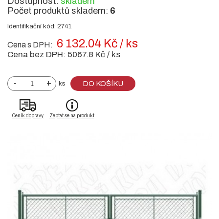
Dostupnost:
skladem
Počet produktů skladem:
6
Identifikační kód: 2741
6 132.04 Kč / ks
Cena s DPH:
Cena bez DPH:
5067.8 Kč / ks
-
+
DO KOŠÍKU
ks
Ceník dopravy
Zeptat se na produkt