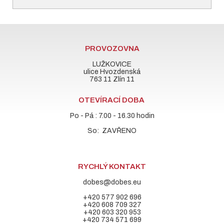
PROVOZOVNA
LUŽKOVICE
ulice Hvozdenská
763 11 Zlín 11
OTEVÍRACÍ DOBA
Po - Pá : 7.00 - 16.30 hodin
So: ZAVŘENO
RYCHLÝ KONTAKT
dobes@dobes.eu
+420 577 902 696
+420 608 709 327
+420 603 320 953
+420 734 571 699