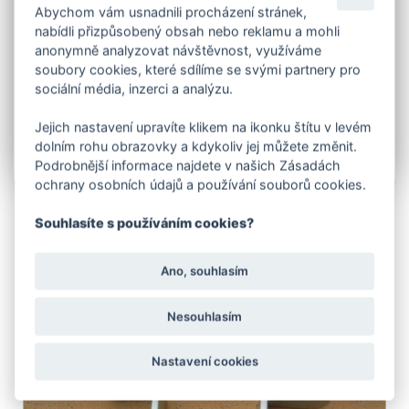
V záložce související zboží naleznete přídavné
Abychom vám usnadnili procházení stránek,
zavírání - klapačku.
nabídli přizpůsobený obsah nebo reklamu a mohli
Brány rovněž vyrábíme v atypických rozměrech,
anonymně analyzovat návštěvnost, využíváme
povrchových úpravách, s různými výplety pletiv a také
soubory cookies, které sdílíme se svými partnery pro
jako sestavy společné s jednokřídlými brankami.
sociální média, inzerci a analýzu.
Upozorňujeme zákazníky, aby zboží zabalené ve
Jejich nastavení upravíte klikem na ikonku štítu v levém
fólii a obalech nevystavovali dešti, může dojít k
dolním rohu obrazovky a kdykoliv jej můžete změnit.
poškození nátěrového systému!!
Podrobnější informace najdete v našich Zásadách
ochrany osobních údajů a používání souborů cookies.
Souhlasíte s používáním cookies?
Ano, souhlasím
SOUVISEJÍCÍ PRODUKTY
Nesouhlasím
Nastavení cookies