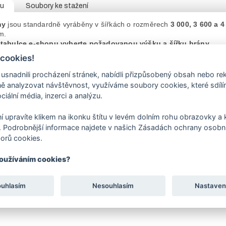
tu
Soubory ke stažení
ny
jsou standardně vyráběny v šířkách o rozměrech
3 000, 3 600 a 4
m.
 tabulce e-shopu vyberte požadovanou výšku a šířku brány.
ikají pevnou konstrukcí, kovovými panty a moderním vzhledem.
 cookies!
ny je vyrobena z pozinkovaných trubek. Provedení zamykání
OKO
na
jsou 2 pantové sloupy a 4 kusy stavitelných pantů. Bránu
lze otevíra
nadnili procházení stránek, nabídli přizpůsobený obsah nebo re
ajištění křídla.
 analyzovat návštěvnost, využíváme soubory cookies, které sdíl
0, 3000, 4000 mm vyrábíme se sloupy
ø 60/3 mm.
Brány šíře 4500 s
ciální média, inzerci a analýzu.
0 mm vyrábíme se sloupy
ø 114/3 mm
.
va je prováděna práškovým lakováním - komaxitováním zelenou bar
í upravíte klikem na ikonku štítu v levém dolním rohu obrazovky a k
šíře křídla
brány
je polovinou daného rozměru
brány
.
 Podrobnější informace najdete v našich Zásadách ochrany osobní
sející zboží naleznete přídavné zavírání - klapačku.
orů cookies.
rábíme v atypických rozměrech, povrchových úpravách, s různými výpl
používáním cookies?
ákazníky, aby zboží zabalené ve fólii a obalech nevystavovali 
ouhlasím
Nesouhlasím
Nastaven