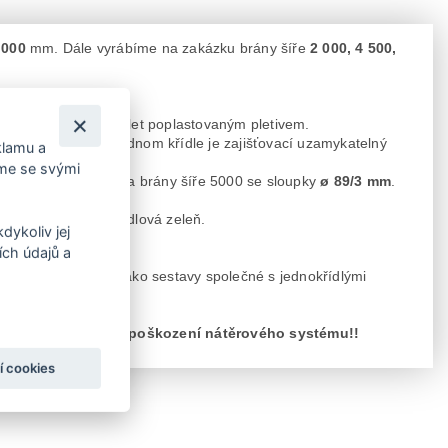
 000
mm. Dále vyrábíme na zakázku brány šíře
2 000, 4 500,
 visací zámek
. Výplet poplastovaným pletivem.
t dovnitř i ven. Na jednom křídle je zajišťovací uzamykatelný
klamu a
íme se svými
e sloupy
ø 76/3 mm
a brány šíře 5000 se sloupky
ø 89/3 mm
.
vou v
RAL 6005
- jedlová zeleň.
dykoliv jej
ch údajů a
ety pletiv a také jako sestavy společné s jednokřídlými
dešti, může dojít k poškození nátěrového systému!!
í cookies