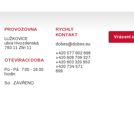
PROVOZOVNA
RYCHLÝ
KONTAKT
Vrácení z
LUŽKOVICE
ulice Hvozdenská
dobes@dobes.eu
763 11 Zlín 11
+420 577 902 696
+420 608 709 327
OTEVÍRACÍ DOBA
+420 603 320 953
+420 734 571
Po - Pá : 7.00 - 16.30
699
hodin
So: ZAVŘENO