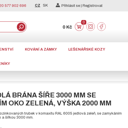
CZ
SK
0 577 902 696
Přihlásit se |
Registrovat
0
0 Kč
ENSTVÍ
KOVÁNÍ A ZÁMKY
LEŠENÁŘSKÉ KOZY
ENÍKY
LÁ BRÁNA ŠÍŘE 3000 MM SE
M OKO ZELENÁ, VÝŠKA 2000 MM
pozinkovaných trubek v komaxitu RAL 6005 jedlová zeleň, se zamykáním
 a šířkou 3000 mm.