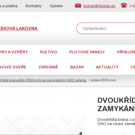
dobes@dobes.eu
+42
 a platba
Kontakty
Galerie
ÁŠKOVÁ LAKOVNA
PKY A VZPĚRY
PLETIVO
PLOTOVÉ PANELY
PŘÍSLUŠ
CHOVÉ DVEŘE
ZÁRUBNĚ
BAZAR
AKTUALITY
C
řídlá brána šíře 3000 mm se zamykáním OKO zelená
výška 2000 mm
DVOUKŘÍD
ZAMYKÁNÍ
Dvoukřídlá brána z 
OKO na visací zámek