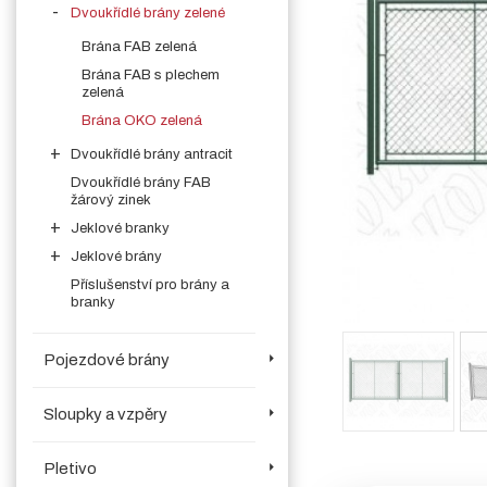
Dvoukřídlé brány zelené
Brána FAB zelená
Brána FAB s plechem
zelená
Brána OKO zelená
Dvoukřídlé brány antracit
Dvoukřídlé brány FAB
žárový zinek
Jeklové branky
Jeklové brány
Příslušenství pro brány a
branky
Pojezdové brány
Sloupky a vzpěry
Pletivo