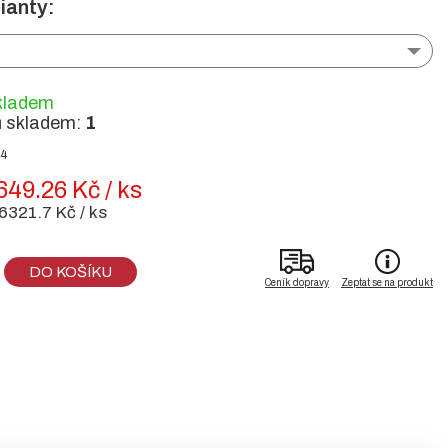
ianty:
kladem
ů skladem:
1
44
649.26 Kč / ks
6321.7 Kč / ks
DO KOŠÍKU
Ceník dopravy
Zeptat se na produkt