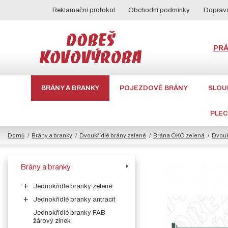
Reklamační protokol
Obchodní podmínky
Doprava
PR
BRÁNY A BRANKY
POJEZDOVÉ BRÁNY
SLOU
PLE
Domů
Brány a branky
Dvoukřídlé brány zelené
Brána OKO zelená
Dvouk
Brány a branky
Jednokřídlé branky zelené
Jednokřídlé branky antracit
Jednokřídlé branky FAB
žárový zinek