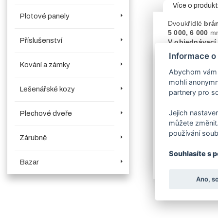
Více o produk
Plotové panely
Dvoukřídlé
brá
5 000, 6 000
m
Příslušenství
V objednávací
Naše
brány
vyn
Informace o
Konstrukce brá
Kování a zámky
Součástí
brány
Abychom vám us
kolík (šubr) na z
mohli anonymně
Brány šíře 200
Lešenářské kozy
partnery pro so
Brány šíře 600
Povrchová úpra
Jejich nastaven
Plechové dveře
Vlastní rozměr 
můžete změnit.
V záložce souvi
používání soub
Brány rovněž vy
Zárubně
brankami.
Souhlasíte s 
Bazar
Upozorňujeme z
Ano, s