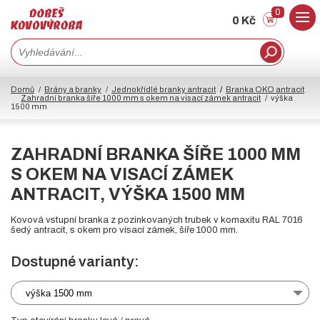
0
0 Kč
Domů
Brány a branky
Jednokřídlé branky antracit
Branka OKO antracit
Zahradní branka šíře 1000 mm s okem na visací zámek antracit
výška
1500 mm
ZAHRADNÍ BRANKA ŠÍŘE 1000 MM
S OKEM NA VISACÍ ZÁMEK
ANTRACIT, VÝŠKA 1500 MM
Kovová vstupní branka z pozinkovaných trubek v komaxitu RAL 7016
šedý antracit, s okem pro visací zámek, šíře 1000 mm.
Dostupné varianty:
výška 1500 mm