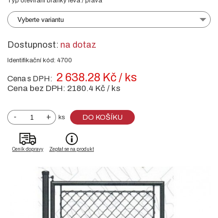
Typ otevírání branky levá / pravá
Vyberte variantu
Dostupnost:
na dotaz
Identifikační kód: 4700
2 638.28 Kč / ks
Cena s DPH:
Cena bez DPH:
2180.4 Kč / ks
-
+
DO KOŠÍKU
ks
Ceník dopravy
Zeptat se na produkt