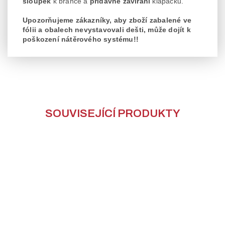
sloupek
k brance a
přídavné zavírání
klapačku.
Upozorňujeme zákazníky, aby zboží zabalené ve
fólii a obalech nevystavovali dešti, může dojít k
poškození nátěrového systému!!
SOUVISEJÍCÍ PRODUKTY