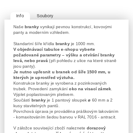
Info
Soubory
Naše
branky
vynikají pevnou konstrukcí, kovovými
panty a moderním vzhledem.
Standartní šíře křídla
branky
je 1000 mm.
V objednávací tabulce e-shopu vyberte
požadované parametry – výšku a otvírání branky
levá, nebo pravá
(při pohledu z ulice na které straně
jsou panty).
Je nutno upřesnit u branek od šíře 1500 mm, u
kterých je uprostřed výztuha.
Konstrukce branky je vyrobena z pozinkovaných
trubek. Provedení zamykání
oko na visací zámek
.
Výplet poplastovaným pletivem.
Součástí
branky
je 1 pantový sloupek
ø
60 mm a 2
kusy stavitelných pantů.
Povrchová úprava je prováděna práškovým lakováním
- komaxitováním šedou barvou v RAL 7016 - antracit.
V záložce související zboží naleznete
dorazový