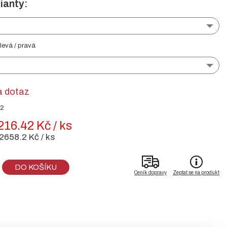
ianty:
levá / pravá
a dotaz
02
216.42 Kč / ks
2658.2 Kč / ks
DO KOŠÍKU
Ceník dopravy
Zeptat se na produkt