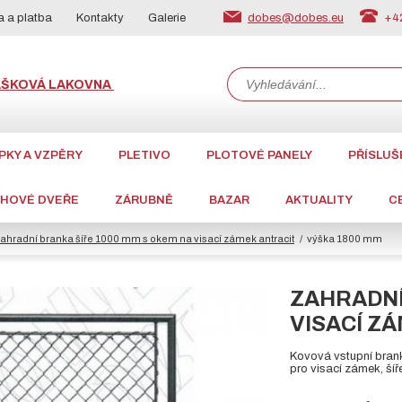
dobes@dobes.eu
+42
 a platba
Kontakty
Galerie
ÁŠKOVÁ LAKOVNA
PKY A VZPĚRY
PLETIVO
PLOTOVÉ PANELY
PŘÍSLUŠ
CHOVÉ DVEŘE
ZÁRUBNĚ
BAZAR
AKTUALITY
C
ahradní branka šíře 1000 mm s okem na visací zámek antracit
výška 1800 mm
ZAHRADNÍ
VISACÍ Z
Kovová vstupní bran
pro visací zámek, ší