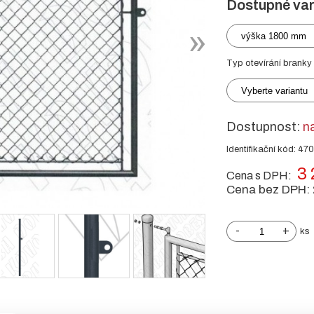
Dostupné var
výška 1800 mm
Typ otevírání branky 
Vyberte variantu
Dostupnost:
n
Identifikační kód: 47
3 
Cena s DPH:
Cena bez DPH:
-
+
ks