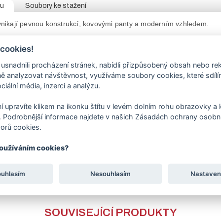
tu
Soubory ke stažení
nikají pevnou konstrukcí, kovovými panty a moderním vzhledem.
křídla
branky
je 1000 mm.
 cookies!
 tabulce e-shopu vyberte požadované parametry – výšku a otvír
y).
nadnili procházení stránek, nabídli přizpůsobený obsah nebo re
nit u branek od šíře 1500 mm, u kterých je uprostřed výztuha.
 analyzovat návštěvnost, využíváme soubory cookies, které sdíl
nky je vyrobena z pozinkovaných trubek. Provedení zamykání
oko na
ciální média, inzerci a analýzu.
y
je 1 pantový sloupek
ø
60 mm a 2 kusy stavitelných pantů.
va je prováděna práškovým lakováním - komaxitováním šedou barvou
í upravíte klikem na ikonku štítu v levém dolním rohu obrazovky a k
 Podrobnější informace najdete v našich Zásadách ochrany osobní
sející zboží naleznete
dorazový sloupek
k brance a
přídavné zaví
orů cookies.
ákazníky, aby zboží zabalené ve fólii a obalech nevystavovali 
používáním cookies?
ouhlasím
Nesouhlasím
Nastaven
SOUVISEJÍCÍ PRODUKTY