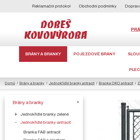
Reklamační protokol
Obchodní podmínky
Doprava
PR
BRÁNY A BRANKY
POJEZDOVÉ BRÁNY
SLOU
PLE
Domů
Brány a branky
Jednokřídlé branky antracit
Branka OKO antracit
Z
Brány a branky
Jednokřídlé branky zelené
Jednokřídlé branky antracit
Branka FAB antracit