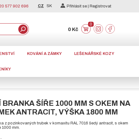
CZ
SK
0 577 902 696
Přihlásit se |
Registrovat
0
0 Kč
ENSTVÍ
KOVÁNÍ A ZÁMKY
LEŠENÁŘSKÉ KOZY
ENÍKY
 BRANKA ŠÍŘE 1000 MM S OKEM NA
ÁMEK ANTRACIT, VÝŠKA 1800 MM
ka z pozinkovaných trubek v komaxitu RAL 7016 šedý antracit, s okem
ře 1000 mm.