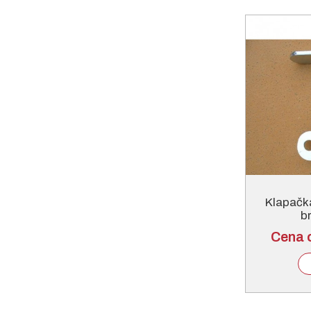
Klapačka
b
Cena 