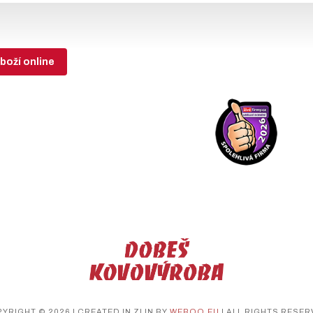
boží online
YRIGHT © 2026 | CREATED IN ZLIN BY
WEBOO.EU
| ALL RIGHTS RESER