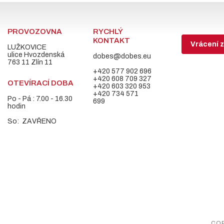
PROVOZOVNA
RYCHLÝ
KONTAKT
Vrácení z
LUŽKOVICE
ulice Hvozdenská
dobes@dobes.eu
763 11 Zlín 11
+420 577 902 696
+420 608 709 327
OTEVÍRACÍ DOBA
+420 603 320 953
+420 734 571
Po - Pá : 7.00 - 16.30
699
hodin
So: ZAVŘENO
COP