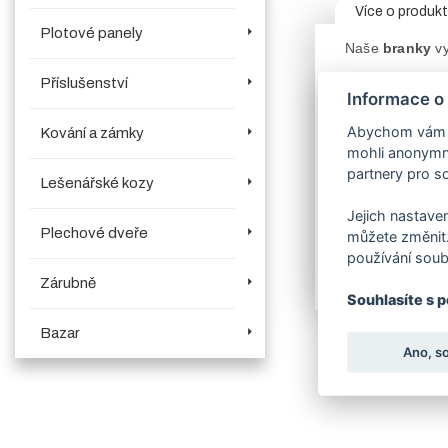
Více o produk
Plotové panely
Naše
branky
vy
Příslušenství
Standartní šíře 
Informace o
V objednávací
straně jsou pant
Abychom vám us
Kování a zámky
Je nutno upřes
mohli anonymně
Konstrukce bra
partnery pro so
Součástí
brank
Lešenářské kozy
Povrchová úpra
Jejich nastaven
Plechové dveře
můžete změnit.
V záložce souvi
používání soub
Upozorňujeme z
Zárubně
Souhlasíte s 
Bazar
Ano, s