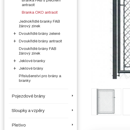
Branka FAB s plechem
antracit
Branka OKO antracit
Jednokřídlé branky FAB
žárový zinek
Dvoukřídlé brány zelené
Dvoukřídlé brány antracit
Dvoukřídlé brány FAB
žárový zinek
Jeklové branky
Jeklové brány
Příslušenství pro brány a
branky
Pojezdové brány
Sloupky a vzpěry
Pletivo