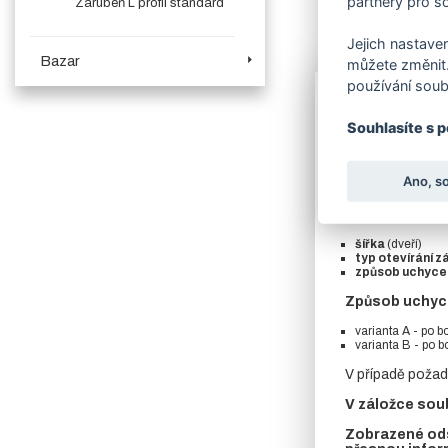
partnery pro so
Zárubeň L profil standard
Jejich nastaven
Více o produk
Bazar
můžete změnit.
používání soub
Zárubně neved
Souhlasíte s 
Boční a horní č
pevně navařené 
Ano, s
Uvedená cena pla
V objednávací
šířka
(dveří)
typ otevírání z
způsob uchyce
Způsob uchyce
varianta A - po b
varianta B - po 
V případě požad
V záložce soub
Zobrazené ods