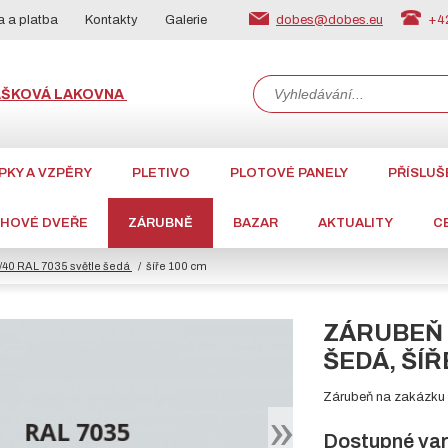
dobes@dobes.eu
+42
 a platba
Kontakty
Galerie
ÁŠKOVÁ LAKOVNA
PKY A VZPĚRY
PLETIVO
PLOTOVÉ PANELY
PŘÍSLUŠ
CHOVÉ DVEŘE
ZÁRUBNĚ
BAZAR
AKTUALITY
C
0/40 RAL 7035 světle šedá
šíře 100 cm
ZÁRUBEŇ L
ŠEDÁ, ŠÍŘ
Zárubeň na zakázku z
Dostupné var