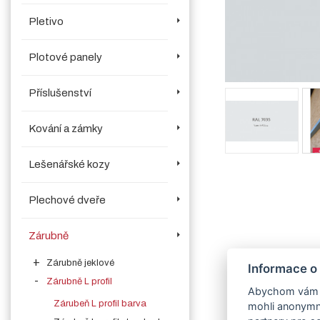
Pletivo
Plotové panely
Příslušenství
Kování a zámky
Lešenářské kozy
Plechové dveře
Zárubně
Zárubně jeklové
Informace o
Zárubně L profil
Abychom vám us
Zárubeň L profil barva
mohli anonymně