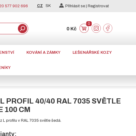
CZ
SK
0 577 902 696
Přihlásit se |
Registrovat
0
0 Kč
ENSTVÍ
KOVÁNÍ A ZÁMKY
LEŠENÁŘSKÉ KOZY
ENÍKY
 PROFIL 40/40 RAL 7035 SVĚTLE
E 100 CM
 L profilu v RAL 7035 světle šedá.
ianty: