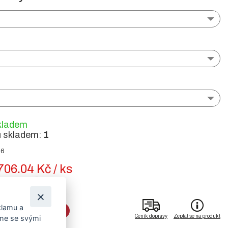
kladem
ů skladem:
1
06
706.04 Kč / ks
2236.4 Kč / ks
klamu a
DO KOŠÍKU
Ceník dopravy
Zeptat se na produkt
íme se svými