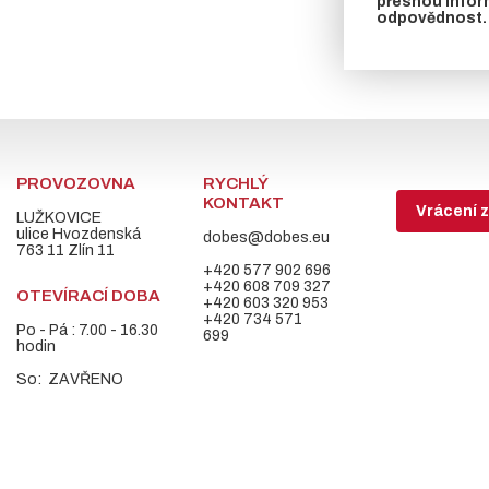
přesnou infor
odpovědnost.
PROVOZOVNA
RYCHLÝ
KONTAKT
Vrácení z
LUŽKOVICE
ulice Hvozdenská
dobes@dobes.eu
763 11 Zlín 11
+420 577 902 696
+420 608 709 327
OTEVÍRACÍ DOBA
+420 603 320 953
+420 734 571
Po - Pá : 7.00 - 16.30
699
hodin
So: ZAVŘENO