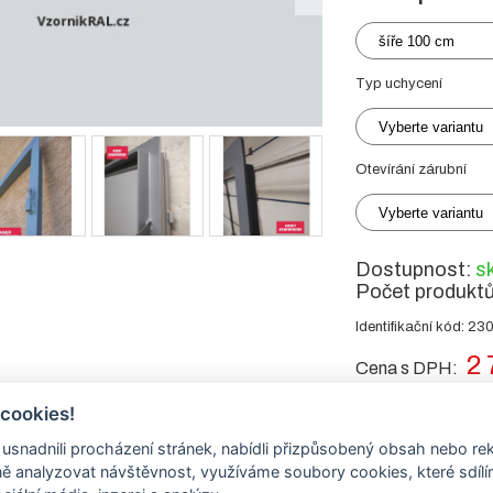
šíře 100 cm
Typ uchycení
Vyberte variantu
Otevírání zárubní
Vyberte variantu
Dostupnost:
s
Počet produkt
Identifikační kód: 23
2 
Cena s DPH:
Cena bez DPH:
 cookies!
nadnili procházení stránek, nabídli přizpůsobený obsah nebo re
-
+
ks
 analyzovat návštěvnost, využíváme soubory cookies, které sdíl