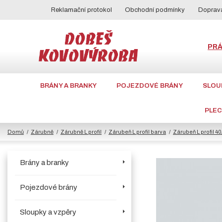
Reklamační protokol
Obchodní podmínky
Doprava
PR
BRÁNY A BRANKY
POJEZDOVÉ BRÁNY
SLOU
PLE
Domů
Zárubně
Zárubně L profil
Zárubeň L profil barva
Zárubeň L profil 4
Brány a branky
Pojezdové brány
Sloupky a vzpěry