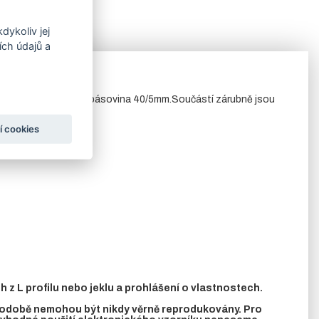
dykoliv jej
ch údajů a
ti se většinou používá pásovina 40/5mm.Součástí zárubně jsou
í cookies
z L profilu nebo jeklu a prohlášení o vlastnostech.
 podobě nemohou být nikdy věrně reprodukovány. Pro