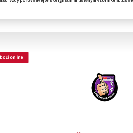
maci vždy porovnávejte s originálním tištěným vzorníkem. Za 
boží online