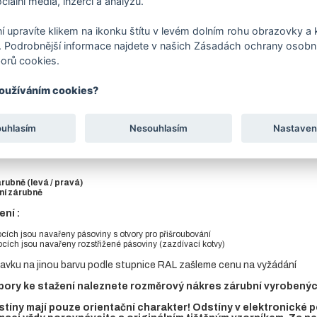
ciální média, inzerci a analýzu.
í upravíte klikem na ikonku štítu v levém dolním rohu obrazovky a k
tu
Soubory ke stažení
 Podrobnější informace najdete v našich Zásadách ochrany osobní
orů cookies.
eme skladem - vyrábíme pouze na zakázku.
používáním cookies?
ást zárubně je vyrobena z L profilu 40 x 40 mm, ve spodní prahové čás
panty.
ouhlasím
Nesouhlasím
Nastaven
tí pro zárubeň vyrobenou z L profilu, provedení levá nebo pravá.
 tabulce e-shopu si vyberte kombinaci parametrů:
árubně (levá / pravá)
ní zárubně
ní :
ocích jsou navařeny pásoviny s otvory pro přišroubování
bocích jsou navařeny rozstřižené pásoviny (zazdívací kotvy)
avku na jinou barvu podle stupnice RAL zašleme cenu na vyžádání
ory ke stažení naleznete rozměrový nákres zárubní vyrobených 
tíny mají pouze orientační charakter! Odstíny v elektronické