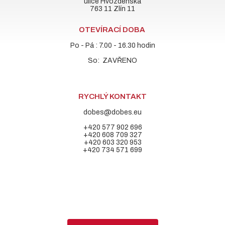
ulice Hvozdenská
763 11 Zlín 11
OTEVÍRACÍ DOBA
Po - Pá : 7.00 - 16.30 hodin
So: ZAVŘENO
RYCHLÝ KONTAKT
dobes@dobes.eu
+420 577 902 696
+420 608 709 327
+420 603 320 953
+420 734 571 699