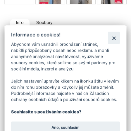
Info
Soubory
Informace o cookies!
Zárubně nevedeme skladem - vyrábíme pouze na
zakázku.
Abychom vám usnadnili procházení stránek,
nabídli přizpůsobený obsah nebo reklamu a mohli
Boční a horní část zárubně je vyrobena z L profilu 40 x
40 mm, ve spodní prahové části se většinou používá
anonymně analyzovat návštěvnost, využíváme
pásovina 40/5mm.Součástí zárubně jsou pevně
soubory cookies, které sdílíme se svými partnery pro
navařené panty.
sociální média, inzerci a analýzu.
Uvedená cena platí pro zárubeň vyrobenou z L profilu,
provedení levá nebo pravá.
Jejich nastavení upravíte klikem na ikonku štítu v levém
V objednávací tabulce e-shopu si vyberte
dolním rohu obrazovky a kdykoliv jej můžete změnit.
kombinaci parametrů:
Podrobnější informace najdete v našich Zásadách
šířka
(dveří)
ochrany osobních údajů a používání souborů cookies.
typ otevírání zárubně (levá / pravá)
způsob uchycení zárubně
Souhlasíte s používáním cookies?
Způsob uchycení :
varianta A - po bocích jsou navařeny pásoviny s otvory pro
Ano, souhlasím
přišroubování