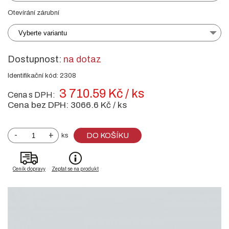
Otevírání zárubní
Vyberte variantu
Dostupnost:
na dotaz
Identifikační kód: 2308
3 710.59 Kč / ks
Cena s DPH:
Cena bez DPH:
3066.6 Kč / ks
-
+
DO KOŠÍKU
ks
Ceník dopravy
Zeptat se na produkt