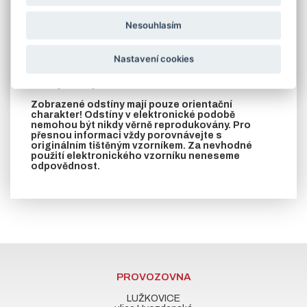
varianta B - po bocích jsou navařeny rozstřižené pásoviny
(zazdívací kotvy)
Nesouhlasím
V případě požadavku na jinou barvu podle stupnice RAL
zašleme cenu na vyžádání
Nastavení cookies
V záložce soubory ke stažení naleznete
rozměrový nákres zárubní vyrobených z L profilu
nebo jeklu a prohlášení o vlastnostech.
Zobrazené odstíny mají pouze orientační
charakter! Odstíny v elektronické podobě
nemohou být nikdy věrně reprodukovány. Pro
přesnou informaci vždy porovnávejte s
originálním tištěným vzorníkem. Za nevhodné
použití elektronického vzorníku neneseme
odpovědnost.
PROVOZOVNA
LUŽKOVICE