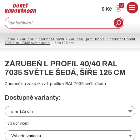
0
0 Kč
Domů
Zárubně
Zárubně L profil
Zárubeň L profil barva
Zárubeň L profil
40/40 RAL 7035 světle šedá
šíře 125 cm
ZÁRUBEŇ L PROFIL 40/40 RAL
7035 SVĚTLE ŠEDÁ, ŠÍŘE 125 CM
Zárubeň na zakázku z L profilu v RAL 7035 světle šedá.
Dostupné varianty:
šíře 125 cm
Typ uchycení
Vyberte variantu