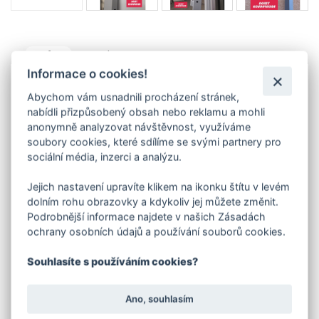
Info
Soubory
Informace o cookies!
Zárubně nevedeme skladem - vyrábíme pouze na
Abychom vám usnadnili procházení stránek,
zakázku.
nabídli přizpůsobený obsah nebo reklamu a mohli
Boční a horní část zárubně je vyrobena z jeklu 40 x 40
anonymně analyzovat návštěvnost, využíváme
mm, ve spodní prahové části se většinou používá
soubory cookies, které sdílíme se svými partnery pro
pásovina 40/5 mm. Součástí zárubně jsou pevně
navařené panty.
sociální média, inzerci a analýzu.
V objednávací tabulce e-shopu si vyberte
Jejich nastavení upravíte klikem na ikonku štítu v levém
kombinaci parametrů:
dolním rohu obrazovky a kdykoliv jej můžete změnit.
šířka
(dveří)
Podrobnější informace najdete v našich Zásadách
typ otevírání zárubně (levá / pravá)
způsob uchycení zárubně
ochrany osobních údajů a používání souborů cookies.
Způsob uchycení - viz foto:
Souhlasíte s používáním cookies?
varianta A - po bocích jsou navařeny pásoviny s otvory pro
přišroubování
varianta B - po bocích jsou navařeny rozstřižené pásoviny
Ano, souhlasím
(zazdívací kotvy)
varianta C - vyvrtané otvory přes stěny jeklu pro skryté šrouby.