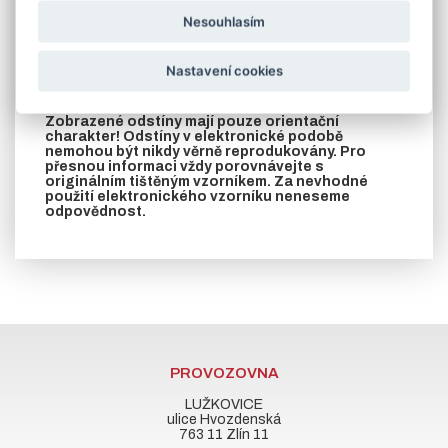
V případě požadavku na jinou barvu podle stupnice RAL
Nesouhlasím
zašleme cenu na vyžádání.
V záložce soubory ke stažení naleznete
Nastavení cookies
rozměrový nákres zárubní vyrobených z L profilu
nebo jeklu a prohlášení o vlastnostech.
Zobrazené odstíny mají pouze orientační
charakter! Odstíny v elektronické podobě
nemohou být nikdy věrně reprodukovány. Pro
přesnou informaci vždy porovnávejte s
originálním tištěným vzorníkem. Za nevhodné
použití elektronického vzorníku neneseme
odpovědnost.
PROVOZOVNA
LUŽKOVICE
ulice Hvozdenská
763 11 Zlín 11