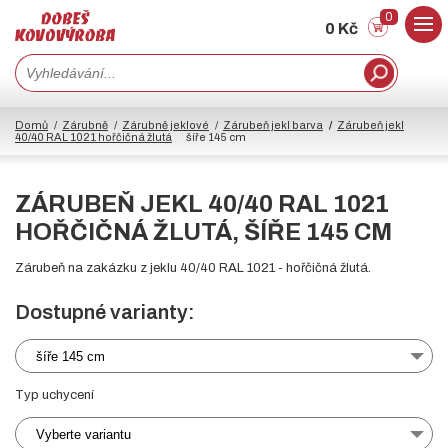
0
0 Kč
Domů
Zárubně
Zárubně jeklové
Zárubeň jekl barva
Zárubeň jekl
40/40 RAL 1021 hořčičná žlutá
šíře 145 cm
ZÁRUBEŇ JEKL 40/40 RAL 1021
HOŘČIČNÁ ŽLUTÁ, ŠÍŘE 145 CM
Zárubeň na zakázku z jeklu 40/40 RAL 1021 - hořčičná žlutá.
Dostupné varianty:
šíře 145 cm
Typ uchycení
Vyberte variantu