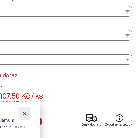
a dotaz
30
407.50 Kč / ks
1989.67 Kč / ks
klamu a
DO KOŠÍKU
Ceník dopravy
Zeptat se na produkt
íme se svými