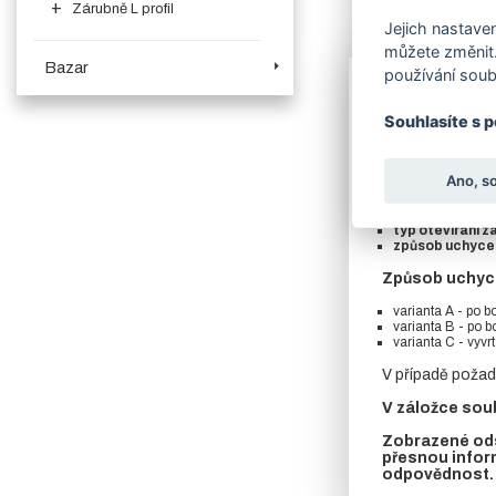
Zárubně L profil
Jejich nastaven
Více o produk
můžete změnit.
Bazar
používání soub
Zárubně neved
Souhlasíte s 
Boční a horní č
pevně navařené 
Ano, s
V objednávací
šířka
(dveří)
typ otevírání z
způsob uchyce
Způsob uchycen
varianta A - po b
varianta B - po 
varianta C - vyvr
V případě požad
V záložce soub
Zobrazené ods
přesnou infor
odpovědnost.