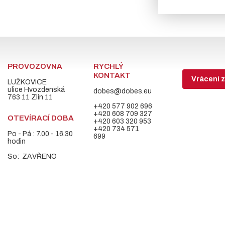
PROVOZOVNA
RYCHLÝ
KONTAKT
Vrácení z
LUŽKOVICE
ulice Hvozdenská
dobes@dobes.eu
763 11 Zlín 11
+420 577 902 696
+420 608 709 327
OTEVÍRACÍ DOBA
+420 603 320 953
+420 734 571
Po - Pá : 7.00 - 16.30
699
hodin
So: ZAVŘENO