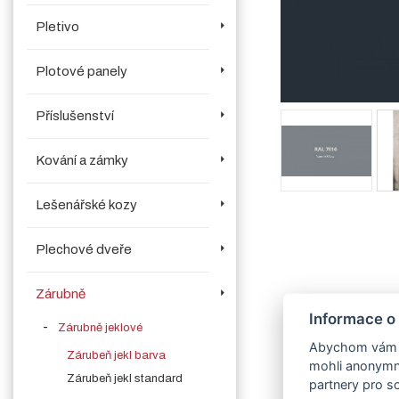
Pletivo
Plotové panely
Příslušenství
Kování a zámky
Lešenářské kozy
Plechové dveře
Zárubně
Informace o
Zárubně jeklové
Abychom vám us
Zárubeň jekl barva
mohli anonymně
Zárubeň jekl standard
partnery pro so