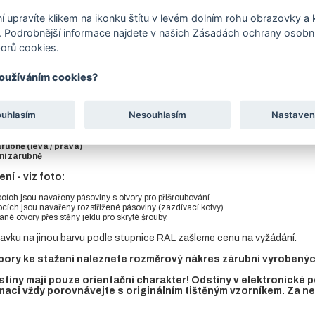
í upravíte klikem na ikonku štítu v levém dolním rohu obrazovky a k
tu
Soubory ke stažení
 Podrobnější informace najdete v našich Zásadách ochrany osobní
orů cookies.
eme skladem - vyrábíme pouze na zakázku.
používáním cookies?
ást zárubně je vyrobena z jeklu 40 x 40 mm, ve spodní prahové části s
panty.
ouhlasím
Nesouhlasím
Nastaven
 tabulce e-shopu si vyberte kombinaci parametrů:
árubně (levá / pravá)
ní zárubně
í - viz foto:
ocích jsou navařeny pásoviny s otvory pro přišroubování
bocích jsou navařeny rozstřižené pásoviny (zazdívací kotvy)
tané otvory přes stěny jeklu pro skryté šrouby.
avku na jinou barvu podle stupnice RAL zašleme cenu na vyžádání.
ory ke stažení naleznete rozměrový nákres zárubní vyrobených 
tíny mají pouze orientační charakter! Odstíny v elektronické
maci vždy porovnávejte s originálním tištěným vzorníkem. Za 