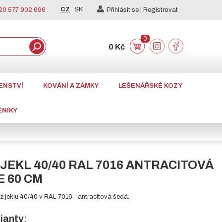
CZ
SK
0 577 902 696
Přihlásit se |
Registrovat
0
0 Kč
ENSTVÍ
KOVÁNÍ A ZÁMKY
LEŠENÁŘSKÉ KOZY
ENÍKY
JEKL 40/40 RAL 7016 ANTRACITOVÁ
E 60 CM
 jeklu 40/40 v RAL 7016 - antracitová šedá.
ianty: