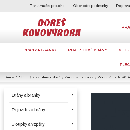
Reklamační protokol
Obchodní podmínky
Doprava
PR
BRÁNY A BRANKY
POJEZDOVÉ BRÁNY
SLOU
PLE
Domů
Zárubně
Zárubně jeklové
Zárubeň jekl barva
Zárubeň jekl 40/40 R
Brány a branky
Pojezdové brány
Sloupky a vzpěry