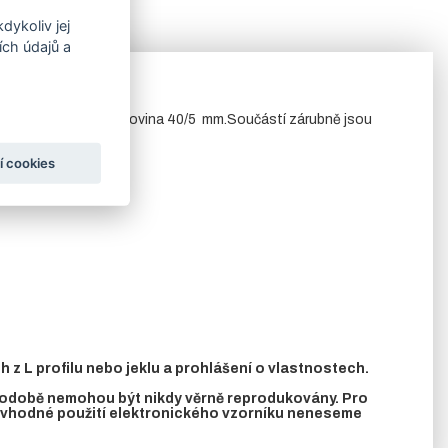
dykoliv jej
ch údajů a
e většinou používá pásovina 40/5 mm.Součástí zárubně jsou
í cookies
z L profilu nebo jeklu a prohlášení o vlastnostech.
 podobě nemohou být nikdy věrně reprodukovány. Pro
nevhodné použití elektronického vzorníku neneseme