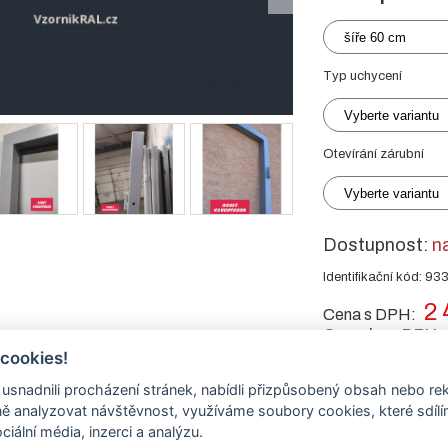
šíře 60 cm
Typ uchycení
Vyberte variantu
Otevírání zárubní
Vyberte variantu
Dostupnost:
n
Identifikační kód: 93
2 
Cena s DPH:
Cena bez DPH:
 cookies!
nadnili procházení stránek, nabídli přizpůsobený obsah nebo re
-
+
ks
 analyzovat návštěvnost, využíváme soubory cookies, které sdíl
ciální média, inzerci a analýzu.