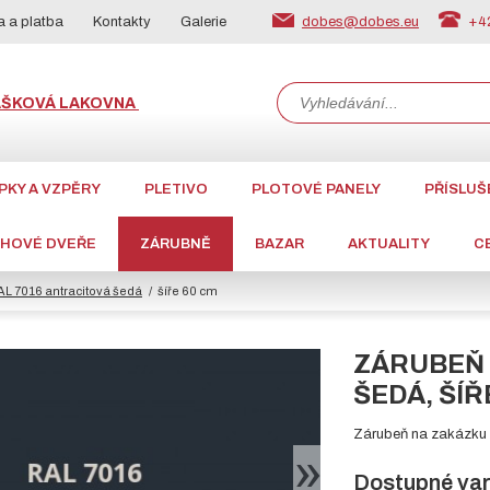
dobes@dobes.eu
+42
 a platba
Kontakty
Galerie
ÁŠKOVÁ LAKOVNA
PKY A VZPĚRY
PLETIVO
PLOTOVÉ PANELY
PŘÍSLUŠ
CHOVÉ DVEŘE
ZÁRUBNĚ
BAZAR
AKTUALITY
C
AL 7016 antracitová šedá
šíře 60 cm
ZÁRUBEŇ 
ŠEDÁ, ŠÍŘ
Zárubeň na zakázku z
Dostupné var