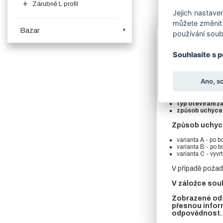
Zárubně L profil
Jejich nastaven
Více o produk
můžete změnit.
Bazar
používání soub
Zárubně neved
Souhlasíte s 
Boční a horní č
pevně navařené 
Ano, s
V objednávací
šířka
(dveří)
typ otevírání z
způsob uchyce
Způsob uchycen
varianta A - po b
varianta B - po 
varianta C - vyvr
V případě požad
V záložce soub
Zobrazené ods
přesnou infor
odpovědnost.