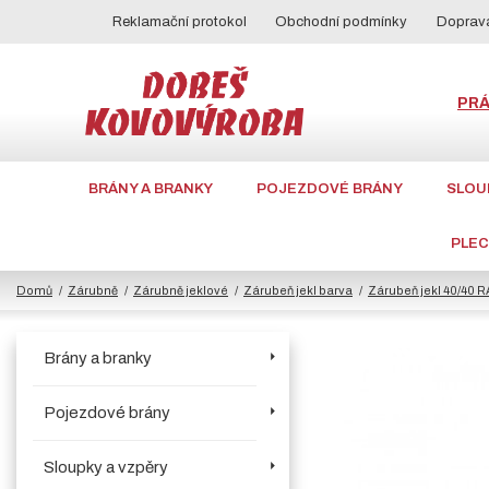
Reklamační protokol
Obchodní podmínky
Doprava
PR
BRÁNY A BRANKY
POJEZDOVÉ BRÁNY
SLOU
PLE
Domů
Zárubně
Zárubně jeklové
Zárubeň jekl barva
Zárubeň jekl 40/40 R
Brány a branky
Pojezdové brány
Sloupky a vzpěry