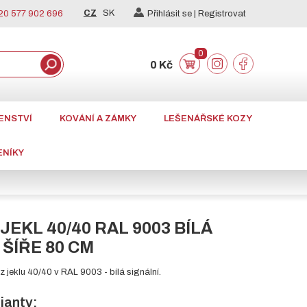
CZ
SK
0 577 902 696
Přihlásit se |
Registrovat
0
0 Kč
ENSTVÍ
KOVÁNÍ A ZÁMKY
LEŠENÁŘSKÉ KOZY
ENÍKY
EKL 40/40 RAL 9003 BÍLÁ
 ŠÍŘE 80 CM
 jeklu 40/40 v RAL 9003 - bílá signální.
ianty: