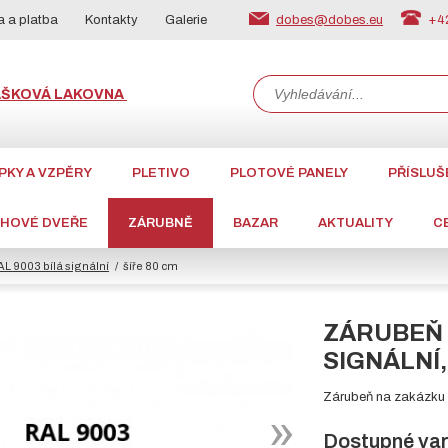
dobes@dobes.eu
+42
 a platba
Kontakty
Galerie
ÁŠKOVÁ LAKOVNA
PKY A VZPĚRY
PLETIVO
PLOTOVÉ PANELY
PŘÍSLUŠ
CHOVÉ DVEŘE
ZÁRUBNĚ
BAZAR
AKTUALITY
C
AL 9003 bílá signální
šíře 80 cm
ZÁRUBEŇ J
SIGNÁLNÍ,
Zárubeň na zakázku z
Dostupné var