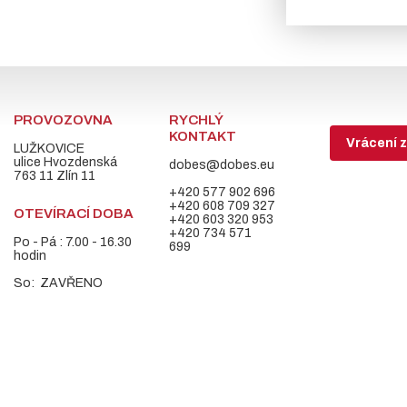
PROVOZOVNA
RYCHLÝ
KONTAKT
Vrácení z
LUŽKOVICE
ulice Hvozdenská
dobes@dobes.eu
763 11 Zlín 11
+420 577 902 696
+420 608 709 327
OTEVÍRACÍ DOBA
+420 603 320 953
+420 734 571
Po - Pá : 7.00 - 16.30
699
hodin
So: ZAVŘENO