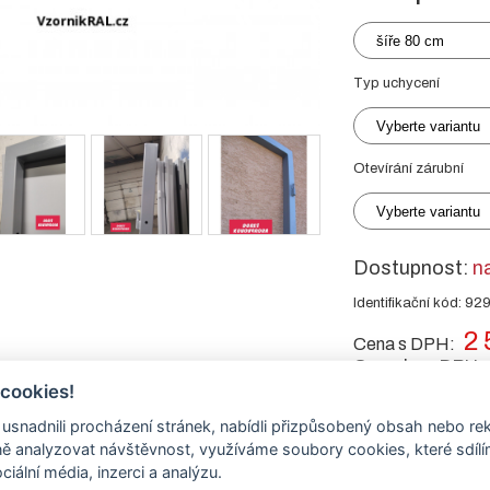
šíře 80 cm
Typ uchycení
Vyberte variantu
Otevírání zárubní
Vyberte variantu
Dostupnost:
n
Identifikační kód: 92
2 
Cena s DPH:
Cena bez DPH:
 cookies!
nadnili procházení stránek, nabídli přizpůsobený obsah nebo re
-
+
ks
 analyzovat návštěvnost, využíváme soubory cookies, které sdíl
ciální média, inzerci a analýzu.