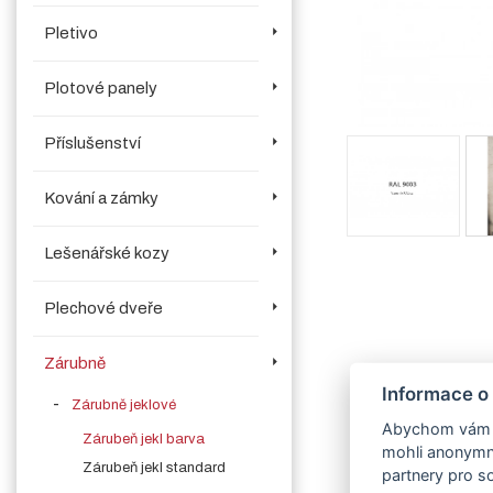
Pletivo
Plotové panely
Příslušenství
Kování a zámky
Lešenářské kozy
Plechové dveře
Zárubně
Informace o
Zárubně jeklové
Abychom vám us
Zárubeň jekl barva
mohli anonymně
Zárubeň jekl standard
partnery pro so