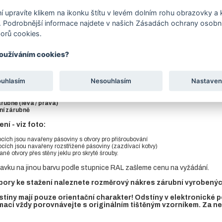
í upravíte klikem na ikonku štítu v levém dolním rohu obrazovky a k
tu
Soubory ke stažení
 Podrobnější informace najdete v našich Zásadách ochrany osobní
orů cookies.
eme skladem - vyrábíme pouze na zakázku.
používáním cookies?
ást zárubně je vyrobena z jeklu 40 x 40 mm, ve spodní prahové části s
panty.
ouhlasím
Nesouhlasím
Nastaven
 tabulce e-shopu si vyberte kombinaci parametrů:
árubně (levá / pravá)
ní zárubně
í - viz foto:
ocích jsou navařeny pásoviny s otvory pro přišroubování
bocích jsou navařeny rozstřižené pásoviny (zazdívací kotvy)
tané otvory přes stěny jeklu pro skryté šrouby.
avku na jinou barvu podle stupnice RAL zašleme cenu na vyžádání.
ory ke stažení naleznete rozměrový nákres zárubní vyrobených 
tíny mají pouze orientační charakter! Odstíny v elektronické
maci vždy porovnávejte s originálním tištěným vzorníkem. Za 