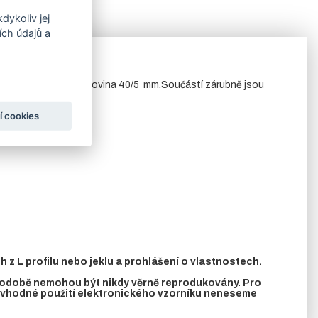
dykoliv jej
ch údajů a
e většinou používá pásovina 40/5 mm.Součástí zárubně jsou
í cookies
z L profilu nebo jeklu a prohlášení o vlastnostech.
 podobě nemohou být nikdy věrně reprodukovány. Pro
nevhodné použití elektronického vzorníku neneseme