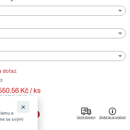
a dotaz
92
550.56 Kč / ks
2107.9 Kč / ks
klamu a
DO KOŠÍKU
Ceník dopravy
Zeptat se na produkt
íme se svými