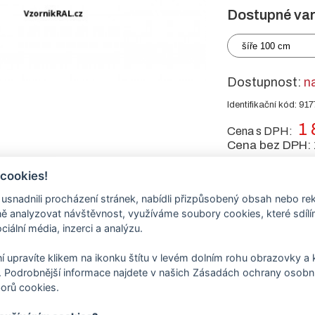
Dostupné var
šíře 100 cm
Dostupnost:
n
Identifikační kód: 917
1 
Cena s DPH:
Cena bez DPH:
 cookies!
-
+
ks
nadnili procházení stránek, nabídli přizpůsobený obsah nebo re
 analyzovat návštěvnost, využíváme soubory cookies, které sdíl
ciální média, inzerci a analýzu.
tu
í upravíte klikem na ikonku štítu v levém dolním rohu obrazovky a k
 Podrobnější informace najdete v našich Zásadách ochrany osobní
orů cookies.
 vypalovanou práškovou barvou - komaxitem
RAL 9003 bílá signální
tabulce e-shopu vyberte rozměr - šíři dveří .