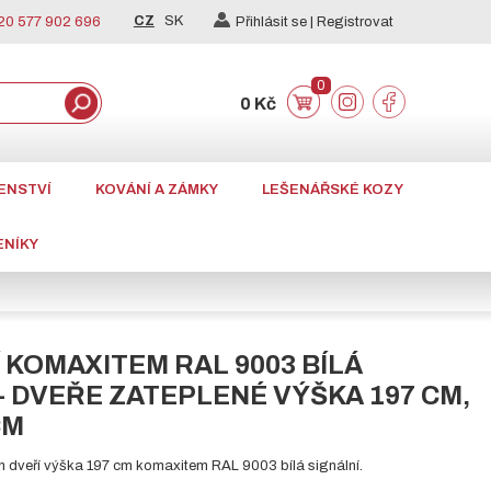
CZ
SK
0 577 902 696
Přihlásit se |
Registrovat
0
0 Kč
ENSTVÍ
KOVÁNÍ A ZÁMKY
LEŠENÁŘSKÉ KOZY
ENÍKY
 KOMAXITEM RAL 9003 BÍLÁ
- DVEŘE ZATEPLENÉ VÝŠKA 197 CM,
CM
h dveří výška 197 cm komaxitem RAL 9003 bílá signální.