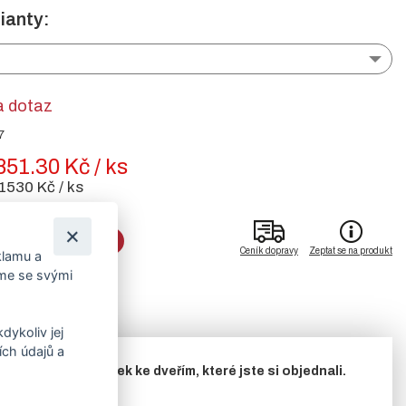
ianty:
a dotaz
7
851.30 Kč / ks
1530 Kč / ks
DO KOŠÍKU
Ceník dopravy
Zeptat se na produkt
klamu a
íme se svými
dykoliv jej
ch údajů a
.
Jedná se o příplatek ke dveřím, které jste si objednali.