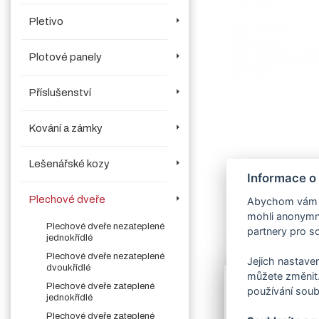
Pletivo
Plotové panely
Příslušenství
Kování a zámky
Lešenářské kozy
Informace o
Plechové dveře
Abychom vám us
mohli anonymně
Plechové dveře nezateplené
partnery pro so
jednokřídlé
Více o produk
Plechové dveře nezateplené
Jejich nastaven
dvoukřídlé
můžete změnit.
Plechové dveře zateplené
používání soub
Lakování
dveří
jednokřídlé
V objednávací 
Plechové dveře zateplené