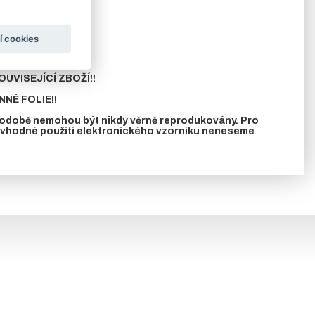
ání.
í cookies
UVISEJÍCÍ ZBOŽÍ!!
NÉ FOLIE!!
 podobě nemohou být nikdy věrně reprodukovány. Pro
nevhodné použití elektronického vzorníku neneseme