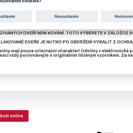
používáním cookies?
avku na jinou barvu dle stupnice RAL, zašleme cenu na vyžádání.
eří je krycí plech z vnitřní strany dveří přinýtován k rámu až po nalakov
ouhlasím
Nesouhlasím
Nastaven
KOVANÝCH DVEŘÍ NENÍ KOVÁNÍ. TOTO VYBERETE V ZÁLOŽCE SO
LAKOVANÉ DVEŘE JE NUTNO PO OBDRŽENÍ VYBALIT Z OCHRAN
tíny mají pouze orientační charakter! Odstíny v elektronické
maci vždy porovnávejte s originálním tištěným vzorníkem. Za 
boží online