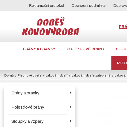
Reklamační protokol
Obchodní podmínky
Doprava
PR
BRÁNY A BRANKY
POJEZDOVÉ BRÁNY
SLOU
PLE
Domů
Plechové dveře
Lakování dveří
Lakování dveře zateplené
Lakován
Brány a branky
Pojezdové brány
Sloupky a vzpěry