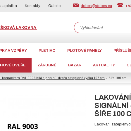
dobes@dobes.eu
+42
 a platba
Kontakty
Galerie
ÁŠKOVÁ LAKOVNA
PKY A VZPĚRY
PLETIVO
PLOTOVÉ PANELY
PŘÍSLUŠ
CHOVÉ DVEŘE
ZÁRUBNĚ
BAZAR
AKTUALITY
C
í komaxitem RAL 9003 bílá signální - dveře zateplené výška 197 cm
šíře 100 cm
LAKOVÁNÍ
SIGNÁLNÍ 
ŠÍŘE 100 
Lakování zateplenýc