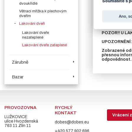
Souhlasíte s 
dvoukřídlé
V případě požad
Větrací mřížka k plechovým
U zateplených dv
dveřím
Ano, s
Lakování dveří
Lakování dveře
POZOR!! U LA
nezateplené
UPOZORNĚNÍ: 
Lakování dveře zateplené
Zobrazené ods
přesnou infor
odpovědnost.
Zárubně
Bazar
PROVOZOVNA
RYCHLÝ
KONTAKT
Vrácení z
LUŽKOVICE
ulice Hvozdenská
dobes@dobes.eu
763 11 Zlín 11
+420 577 902 696