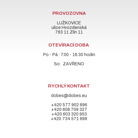
PROVOZOVNA
LUŽKOVICE
ulice Hvozdenská
763 11 Zlín 11
OTEVÍRACÍ DOBA
Po - Pá : 7.00 - 16.30 hodin
So: ZAVŘENO
RYCHLÝ KONTAKT
dobes@dobes.eu
+420 577 902 696
+420 608 709 327
+420 603 320 953
+420 734 571 699