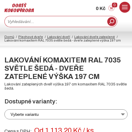
0
0 Kč
Domů
Plechové dveře
Lakování dveří
Lakování dveře zateplené
Lakování komaxitem RAL 7035 světle šedá - dveře zateplené výška 197 cm
LAKOVÁNÍ KOMAXITEM RAL 7035
SVĚTLE ŠEDÁ - DVEŘE
ZATEPLENÉ VÝŠKA 197 CM
Lakování zateplených dveří výška 197 cm komaxitem RAL 7035 světle
šedá.
Dostupné varianty:
Vyberte variantu
Od 1 113.20 Kč / ks
Cena s DPH: