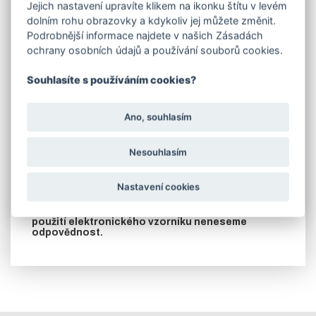
Jejich nastavení upravíte klikem na ikonku štítu v levém
šíři dveří .
dolním rohu obrazovky a kdykoliv jej můžete změnit.
V případě požadavku na jinou barvu dle stupnice RAL,
Podrobnější informace najdete v našich Zásadách
zašleme cenu na vyžádání.
ochrany osobních údajů a používání souborů cookies.
U zateplených dveří je krycí plech z vnitřní strany dveří
přinýtován k rámu až po nalakování.
Souhlasíte s používáním cookies?
POZOR!! U LAKOVANÝCH DVEŘÍ NENÍ KOVÁNÍ.
TOTO VYBERETE V ZÁLOŽCE SOUVISEJÍCÍ
ZBOŽÍ!!
Ano, souhlasím
UPOZORNĚNÍ: LAKOVANÉ DVEŘE JE NUTNO PO
OBDRŽENÍ VYBALIT Z OCHRANNÉ FOLIE!!
Nesouhlasím
Zobrazené odstíny mají pouze orientační
charakter! Odstíny v elektronické podobě
Nastavení cookies
nemohou být nikdy věrně reprodukovány. Pro
přesnou informaci vždy porovnávejte s
originálním tištěným vzorníkem. Za nevhodné
použití elektronického vzorníku neneseme
odpovědnost.