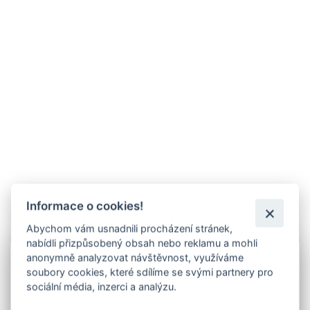
Informace o cookies!
Abychom vám usnadnili procházení stránek,
Info
nabídli přizpůsobený obsah nebo reklamu a mohli
anonymně analyzovat návštěvnost, využíváme
Lakování
dveří vypalovanou práškovou barvou -
soubory cookies, které sdílíme se svými partnery pro
komaxitem
RAL 7035 světle šedá.
Jedná se o
sociální média, inzerci a analýzu.
příplatek ke dveřím, které jste si objednali.
V objednávací tabulce e-shopu vyberte rozměr -