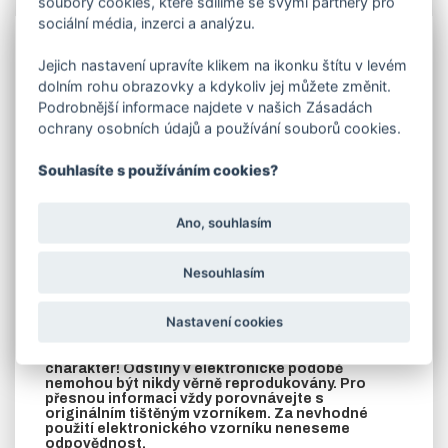
soubory cookies, které sdílíme se svými partnery pro
Info
sociální média, inzerci a analýzu.
Lakování
dveří vypalovanou práškovou barvou -
Jejich nastavení upravíte klikem na ikonku štítu v levém
komaxitem
RAL 9005 černá pololesk.
Jedná se o
příplatek ke dveřím, které jste si objednali.
dolním rohu obrazovky a kdykoliv jej můžete změnit.
Podrobnější informace najdete v našich Zásadách
V objednávací tabulce e-shopu vyberte rozměr -
ochrany osobních údajů a používání souborů cookies.
šíři dveří .
V případě požadavku na jinou barvu dle stupnice RAL,
Souhlasíte s používáním cookies?
zašleme cenu na vyžádání.
U zateplených dveří je krycí plech z vnitřní strany dveří
přinýtován k rámu až po nalakování.
Ano, souhlasím
POZOR!! U LAKOVANÝCH DVEŘÍ NENÍ KOVÁNÍ.
TOTO VYBERETE V ZÁLOŽCE SOUVISEJÍCÍ
Nesouhlasím
ZBOŽÍ!!
UPOZORNĚNÍ: LAKOVANÉ DVEŘE JE NUTNO PO
Nastavení cookies
OBDRŽENÍ VYBALIT Z OCHRANNÉ FOLIE!!
Zobrazené odstíny mají pouze orientační
charakter! Odstíny v elektronické podobě
nemohou být nikdy věrně reprodukovány. Pro
přesnou informaci vždy porovnávejte s
originálním tištěným vzorníkem. Za nevhodné
použití elektronického vzorníku neneseme
odpovědnost.