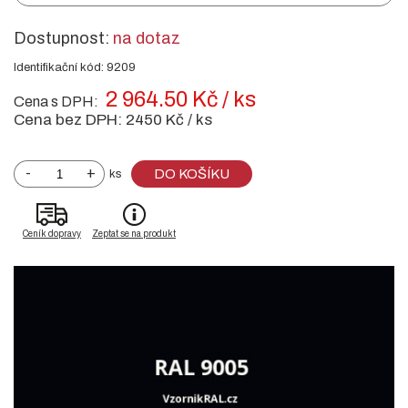
Dostupnost:
na dotaz
Identifikační kód: 9209
2 964.50 Kč / ks
Cena s DPH:
Cena bez DPH:
2450 Kč / ks
-
+
DO KOŠÍKU
ks
Ceník dopravy
Zeptat se na produkt