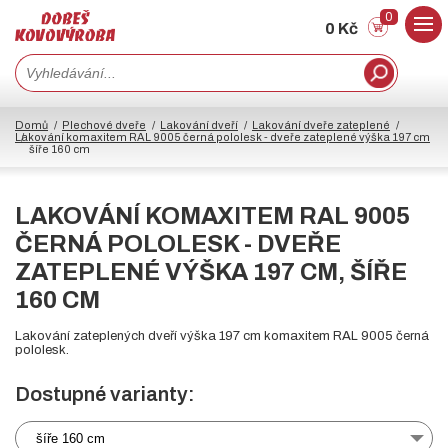
0
0 Kč
Domů
Plechové dveře
Lakování dveří
Lakování dveře zateplené
Lakování komaxitem RAL 9005 černá pololesk - dveře zateplené výška 197 cm
šíře 160 cm
LAKOVÁNÍ KOMAXITEM RAL 9005
ČERNÁ POLOLESK - DVEŘE
ZATEPLENÉ VÝŠKA 197 CM, ŠÍŘE
160 CM
Lakování zateplených dveří výška 197 cm komaxitem RAL 9005 černá
pololesk.
Dostupné varianty:
šíře 160 cm