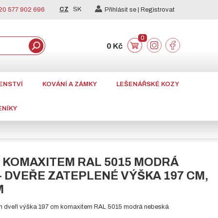
CZ
SK
0 577 902 696
Přihlásit se |
Registrovat
0
0 Kč
ENSTVÍ
KOVÁNÍ A ZÁMKY
LEŠENÁŘSKÉ KOZY
ENÍKY
 KOMAXITEM RAL 5015 MODRÁ
- DVEŘE ZATEPLENÉ VÝŠKA 197 CM,
M
h dveří výška 197 cm komaxitem RAL 5015 modrá nebeská