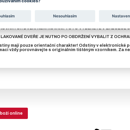
používáním cookies?
tabulce e-shopu vyberte rozměr - šíři dveří .
avku na jinou barvu dle stupnice RAL, zašleme cenu na vyžádání.
ouhlasím
Nesouhlasím
Nastaven
eří je krycí plech z vnitřní strany dveří přinýtován k rámu až po nalakov
KOVANÝCH DVEŘÍ NENÍ KOVÁNÍ. TOTO VYBERETE V ZÁLOŽCE SO
LAKOVANÉ DVEŘE JE NUTNO PO OBDRŽENÍ VYBALIT Z OCHRAN
tíny mají pouze orientační charakter! Odstíny v elektronické
maci vždy porovnávejte s originálním tištěným vzorníkem. Za 
boží online