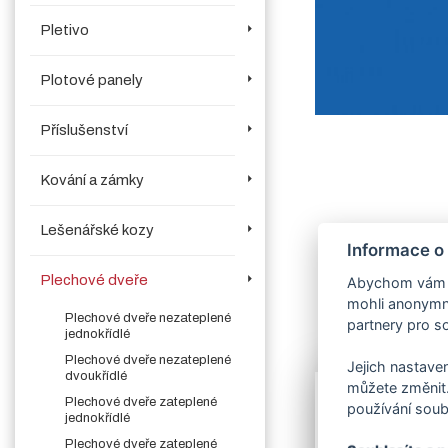
Pletivo
Plotové panely
Příslušenství
Kování a zámky
Lešenářské kozy
Informace o
Plechové dveře
Abychom vám us
mohli anonymně
Plechové dveře nezateplené
partnery pro so
jednokřídlé
Více o produk
Plechové dveře nezateplené
Jejich nastaven
dvoukřídlé
můžete změnit.
Plechové dveře zateplené
používání soub
Lakování
dveří
jednokřídlé
objednali.
Plechové dveře zateplené