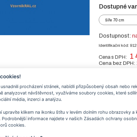
Dostupné var
šíře 70 cm
Dostupnost:
n
Identifikační kód: 91
1 
Cena s DPH:
Cena bez DPH:
 cookies!
-
+
ks
nadnili procházení stránek, nabídli přizpůsobený obsah nebo re
 analyzovat návštěvnost, využíváme soubory cookies, které sdíl
ciální média, inzerci a analýzu.
tu
í upravíte klikem na ikonku štítu v levém dolním rohu obrazovky a k
 Podrobnější informace najdete v našich Zásadách ochrany osobní
orů cookies.
 vypalovanou práškovou barvou - komaxitem
RAL 5015 modrá nebes