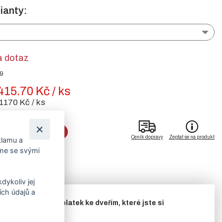
ianty:
a dotaz
29
415.70 Kč / ks
1170 Kč / ks
DO KOŠÍKU
Ceník dopravy
Zeptat se na produkt
klamu a
íme se svými
dykoliv jej
ch údajů a
ká.
Jedná se o příplatek ke dveřím, které jste si