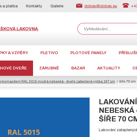
dobes@dobes.eu
+42
 a platba
Kontakty
Galerie
ÁŠKOVÁ LAKOVNA
PKY A VZPĚRY
PLETIVO
PLOTOVÉ PANELY
PŘÍSLUŠ
CHOVÉ DVEŘE
ZÁRUBNĚ
BAZAR
AKTUALITY
C
í komaxitem RAL 5015 modrá nebeská - dveře zateplené výška 197 cm
šíře 70 cm
LAKOVÁNÍ
NEBESKÁ 
ŠÍŘE 70 C
Lakování zateplenýc