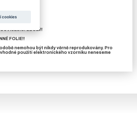
í cookies
ání.
UVISEJÍCÍ ZBOŽÍ!!
NÉ FOLIE!!
 podobě nemohou být nikdy věrně reprodukovány. Pro
nevhodné použití elektronického vzorníku neneseme