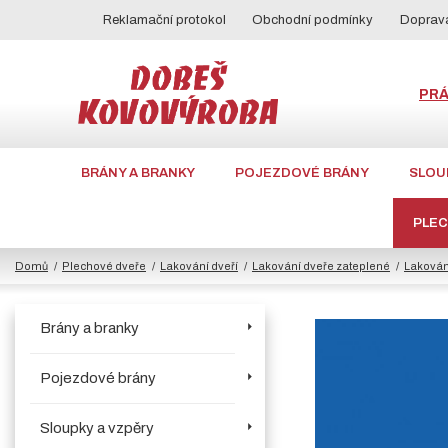
Reklamační protokol
Obchodní podmínky
Doprava
PR
BRÁNY A BRANKY
POJEZDOVÉ BRÁNY
SLOU
PLE
Domů
Plechové dveře
Lakování dveří
Lakování dveře zateplené
Lakován
Brány a branky
Pojezdové brány
Sloupky a vzpěry