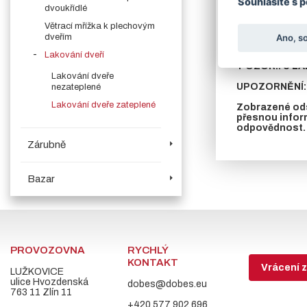
Souhlasíte s 
V objednávací 
dvoukřídlé
V případě požad
Větrací mřížka k plechovým
dveřím
Ano, s
U zateplených dv
Lakování dveří
POZOR!! U LA
Lakování dveře
UPOZORNĚNÍ: 
nezateplené
Lakování dveře zateplené
Zobrazené ods
přesnou infor
odpovědnost.
Zárubně
Bazar
PROVOZOVNA
RYCHLÝ
KONTAKT
Vrácení z
LUŽKOVICE
ulice Hvozdenská
dobes@dobes.eu
763 11 Zlín 11
+420 577 902 696