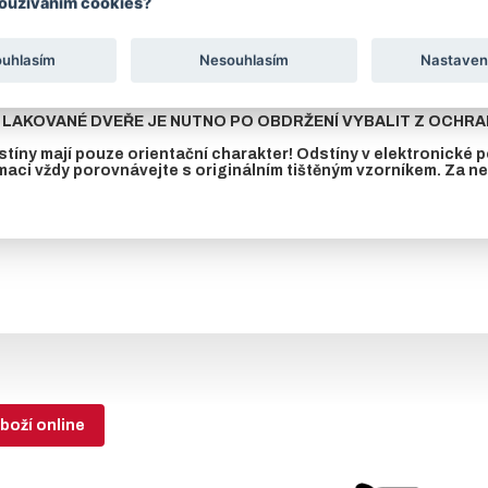
používáním cookies?
avku na jinou barvu dle stupnice RAL, zašleme cenu na vyžádání.
eří je krycí plech z vnitřní strany dveří přinýtován k rámu až po nalakov
ouhlasím
Nesouhlasím
Nastaven
KOVANÝCH DVEŘÍ NENÍ KOVÁNÍ. TOTO VYBERETE V ZÁLOŽCE SO
LAKOVANÉ DVEŘE JE NUTNO PO OBDRŽENÍ VYBALIT Z OCHRAN
tíny mají pouze orientační charakter! Odstíny v elektronické
maci vždy porovnávejte s originálním tištěným vzorníkem. Za 
boží online