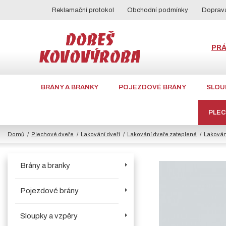
Reklamační protokol
Obchodní podmínky
Doprava
PR
BRÁNY A BRANKY
POJEZDOVÉ BRÁNY
SLOU
PLE
Domů
Plechové dveře
Lakování dveří
Lakování dveře zateplené
Lakován
Brány a branky
Pojezdové brány
Sloupky a vzpěry