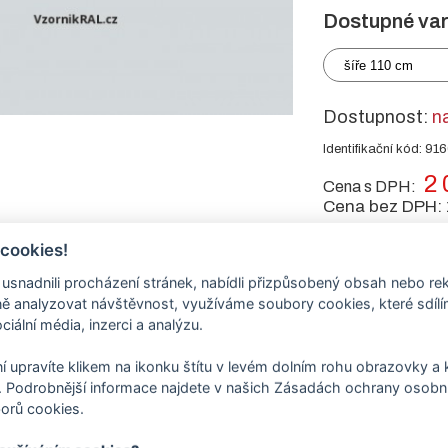
Dostupné var
šíře 110 cm
Dostupnost:
n
Identifikační kód: 91
2 
Cena s DPH:
Cena bez DPH:
 cookies!
-
+
ks
nadnili procházení stránek, nabídli přizpůsobený obsah nebo re
 analyzovat návštěvnost, využíváme soubory cookies, které sdíl
ciální média, inzerci a analýzu.
tu
í upravíte klikem na ikonku štítu v levém dolním rohu obrazovky a k
 Podrobnější informace najdete v našich Zásadách ochrany osobní
orů cookies.
 vypalovanou práškovou barvou - komaxitem
RAL 7035 světle šedá.
tabulce e-shopu vyberte rozměr - šíři dveří .