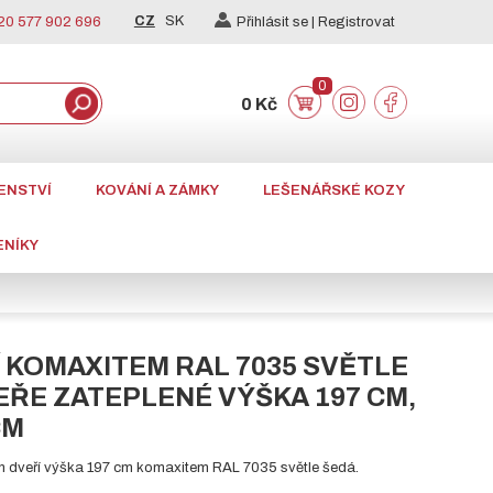
CZ
SK
0 577 902 696
Přihlásit se |
Registrovat
0
0 Kč
ENSTVÍ
KOVÁNÍ A ZÁMKY
LEŠENÁŘSKÉ KOZY
ENÍKY
 KOMAXITEM RAL 7035 SVĚTLE
VEŘE ZATEPLENÉ VÝŠKA 197 CM,
CM
h dveří výška 197 cm komaxitem RAL 7035 světle šedá.