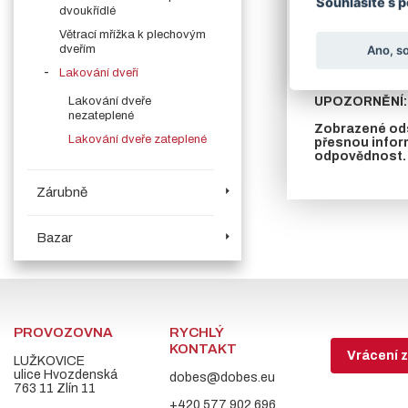
Souhlasíte s 
dvoukřídlé
V případě požad
Větrací mřížka k plechovým
U zateplených dv
dveřím
Ano, s
Lakování dveří
POZOR!! U LA
Lakování dveře
UPOZORNĚNÍ: 
nezateplené
Zobrazené ods
Lakování dveře zateplené
přesnou infor
odpovědnost.
Zárubně
Bazar
PROVOZOVNA
RYCHLÝ
KONTAKT
Vrácení z
LUŽKOVICE
ulice Hvozdenská
dobes@dobes.eu
763 11 Zlín 11
+420 577 902 696