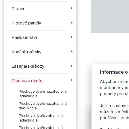
Pletivo
Plotové panely
Příslušenství
Kování a zámky
Lešenářské kozy
Informace o
Plechové dveře
Abychom vám us
mohli anonymně
Plechové dveře nezateplené
partnery pro so
jednokřídlé
Více o produk
Plechové dveře nezateplené
Jejich nastaven
dvoukřídlé
můžete změnit.
Plechové dveře zateplené
používání soub
Lakování
dveří
jednokřídlé
V objednávací 
Plechové dveře zateplené