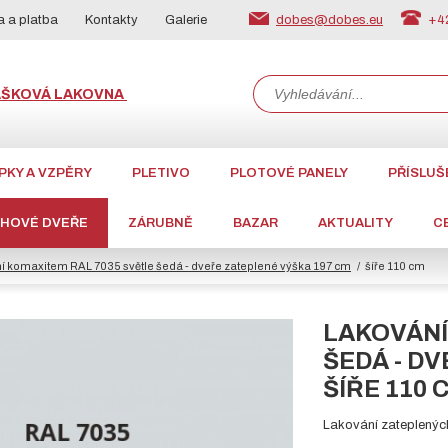
dobes@dobes.eu
+42
 a platba
Kontakty
Galerie
ÁŠKOVÁ LAKOVNA
PKY A VZPĚRY
PLETIVO
PLOTOVÉ PANELY
PŘÍSLUŠ
CHOVÉ DVEŘE
ZÁRUBNĚ
BAZAR
AKTUALITY
C
í komaxitem RAL 7035 světle šedá - dveře zateplené výška 197 cm
šíře 110 cm
LAKOVÁNÍ
ŠEDÁ - D
ŠÍŘE 110 
Lakování zateplenýc