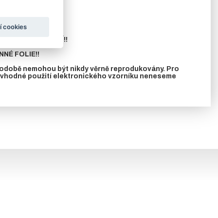
ání.
í cookies
UVISEJÍCÍ ZBOŽÍ!!
NÉ FOLIE!!
 podobě nemohou být nikdy věrně reprodukovány. Pro
nevhodné použití elektronického vzorníku neneseme