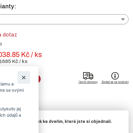
ianty:
a dotaz
60
038.85 Kč / ks
1685 Kč / ks
DO KOŠÍKU
Ceník dopravy
Zeptat se na produkt
klamu a
íme se svými
dykoliv jej
ch údajů a
Jedná se o příplatek ke dveřím, které jste si objednali.