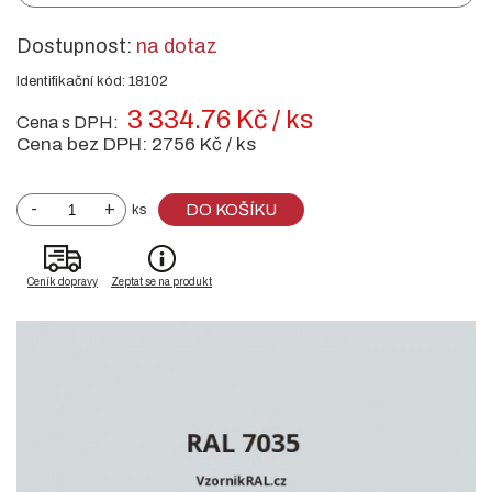
Dostupnost:
na dotaz
Identifikační kód: 18102
3 334.76 Kč / ks
Cena s DPH:
Cena bez DPH:
2756 Kč / ks
-
+
DO KOŠÍKU
ks
Ceník dopravy
Zeptat se na produkt