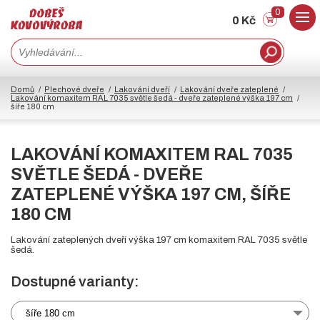
0
0 Kč
Domů
Plechové dveře
Lakování dveří
Lakování dveře zateplené
Lakování komaxitem RAL 7035 světle šedá - dveře zateplené výška 197 cm
šíře 180 cm
LAKOVÁNÍ KOMAXITEM RAL 7035
SVĚTLE ŠEDÁ - DVEŘE
ZATEPLENÉ VÝŠKA 197 CM, ŠÍŘE
180 CM
Lakování zateplených dveří výška 197 cm komaxitem RAL 7035 světle
šedá.
Dostupné varianty:
šíře 180 cm