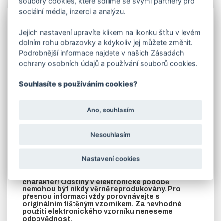
soubory cookies, které sdílíme se svými partnery pro
Info
sociální média, inzerci a analýzu.
Lakování
dveří vypalovanou práškovou barvou -
Jejich nastavení upravíte klikem na ikonku štítu v levém
komaxitem
RAL 7035 světle šedá.
Jedná se o
příplatek ke dveřím, které jste si objednali.
dolním rohu obrazovky a kdykoliv jej můžete změnit.
Podrobnější informace najdete v našich Zásadách
V objednávací tabulce e-shopu vyberte rozměr -
ochrany osobních údajů a používání souborů cookies.
šíři dveří .
V případě požadavku na jinou barvu dle stupnice RAL,
Souhlasíte s používáním cookies?
zašleme cenu na vyžádání.
U zateplených dveří je krycí plech z vnitřní strany dveří
přinýtován k rámu až po nalakování.
Ano, souhlasím
POZOR!! U LAKOVANÝCH DVEŘÍ NENÍ KOVÁNÍ.
TOTO VYBERETE V ZÁLOŽCE SOUVISEJÍCÍ
Nesouhlasím
ZBOŽÍ!!
UPOZORNĚNÍ: LAKOVANÉ DVEŘE JE NUTNO PO
Nastavení cookies
OBDRŽENÍ VYBALIT Z OCHRANNÉ FOLIE!!
Zobrazené odstíny mají pouze orientační
charakter! Odstíny v elektronické podobě
nemohou být nikdy věrně reprodukovány. Pro
přesnou informaci vždy porovnávejte s
originálním tištěným vzorníkem. Za nevhodné
použití elektronického vzorníku neneseme
odpovědnost.