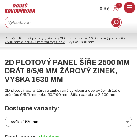
0
0 Kč
Domů
Plotové panely
Panely 2D pozinkované
2D plotový panel šíře
2500 mm drát 6/5/6 mm žárový zinek
výška 1630 mm
2D PLOTOVÝ PANEL ŠÍŘE 2500 MM
DRÁT 6/5/6 MM ŽÁROVÝ ZINEK,
VÝŠKA 1630 MM
2D plotový panel žárově zinkovaný vyroben z ocelových drátů o
průměru 6/5/6 mm, oko 50/200 mm. Šířka panelu je 2 500mm.
Dostupné varianty:
výška 1630 mm