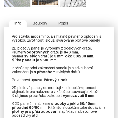
Info
Soubory
Popis
Pro stavbu moderního, ale hlavně pevného oplocení s
vysokou životností slouží svařované plotové panely.
2D plotový panel je vyrobený z ocelových drátů.
Průměr
vodorovných
drátů je
6+6 mm
,
průměr
svislých
drátů je
5 mm
,
oko 50/200 mm.
Šířka panelu je 2500 mm.
Boční a spodní zakončení panelů je hladké, horní
zakončení je
s přesahem
svislých drátů.
Povrchová úprava:
žárový zinek.
2D plotové panely se montují ke sloupkům pomocí
objímek, které naleznete v záložce související zboží.
K objímce je potřeba zakoupit
vymezovač 5 mm
.
K 2D panelům nabízíme
sloupky z
jeklu 60/40mm,
případně 60/60 mm
. K těmto sloupkům také dodáváme
plotny pro přišroubování
například na betonové
podezdívky atd.