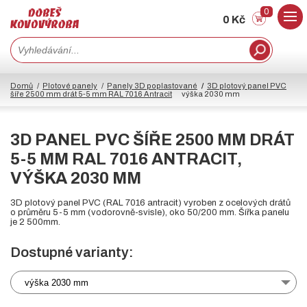
0
0 Kč
Domů
Plotové panely
Panely 3D poplastované
3D plotový panel PVC
šíře 2500 mm drát 5-5 mm RAL 7016 Antracit
výška 2030 mm
3D PANEL PVC ŠÍŘE 2500 MM DRÁT
5-5 MM RAL 7016 ANTRACIT,
VÝŠKA 2030 MM
3D plotový panel PVC (RAL 7016 antracit) vyroben z ocelových drátů
o průměru 5-5 mm (vodorovně-svisle), oko 50/200 mm. Šířka panelu
je 2 500mm.
Dostupné varianty:
výška 2030 mm