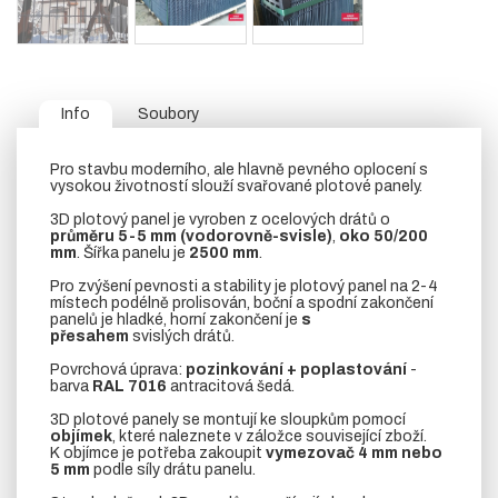
Info
Soubory
Pro stavbu moderního, ale hlavně pevného oplocení s
vysokou životností slouží svařované plotové panely.
3D plotový panel je vyroben z ocelových drátů o
průměru 5-5 mm (vodorovně-svisle)
,
oko 50/200
mm
. Šířka panelu je
2500 mm
.
Pro zvýšení pevnosti a stability je plotový panel na 2-4
místech podélně prolisován, boční a spodní zakončení
panelů je hladké, horní zakončení je
s
přesahem
svislých drátů.
Povrchová úprava:
pozinkování + poplastování
-
barva
RAL 7016
antracitová šedá.
3D plotové panely se montují ke sloupkům pomocí
objímek
, které naleznete v záložce související zboží.
K objímce je potřeba zakoupit
vymezovač 4 mm nebo
5 mm
podle síly drátu panelu.