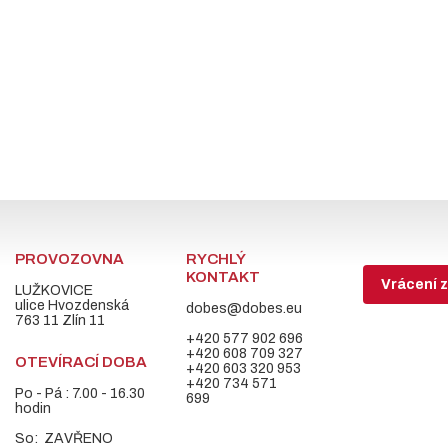
PROVOZOVNA
RYCHLÝ
KONTAKT
Vrácení z
LUŽKOVICE
ulice Hvozdenská
dobes@dobes.eu
763 11 Zlín 11
+420 577 902 696
+420 608 709 327
OTEVÍRACÍ DOBA
+420 603 320 953
+420 734 571
Po - Pá : 7.00 - 16.30
699
hodin
So: ZAVŘENO