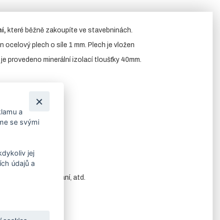
í,
které běžně zakoupíte ve stavebninách.
en ocelový plech o síle 1 mm. Plech je vložen
 je provedeno minerální izolací tloušťky 40mm.
klamu a
 !!
íme se svými
dykoliv jej
ch údajů a
také jiné druhy kování, atd.