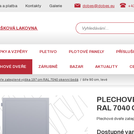
dobes@dobes.eu
+42
 a platba
Kontakty
Galerie
ÁŠKOVÁ LAKOVNA
PKY A VZPĚRY
PLETIVO
PLOTOVÉ PANELY
PŘÍSLUŠ
CHOVÉ DVEŘE
ZÁRUBNĚ
BAZAR
AKTUALITY
C
ře zateplené výška 197 cm RAL 7040 okenní šedá
šíře 90 cm, levé
PLECHOVÉ
RAL 7040 
Plechové dveře zatep
Dostupné var