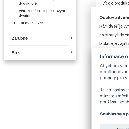
Více o produk
dvoukřídlé
Větrací mřížka k plechovým
dveřím
Ocelové dveře
Lakování dveří
Rám
dveří
je vy
ze strany kde vi
Zárubně
Izolace je zajiš
Dveře
mají zám
Bazar
Informace o
V souvisejících
Abychom vám us
Pohledová stra
mohli anonymně
partnery pro so
Povrchová úp
Máte zájem o
j
Jejich nastaven
Výkres dveří s
můžete změnit.
používání soub
Dveře je možno v
Možnost výroby
Souhlasíte s 
Dveře
vyrábíme