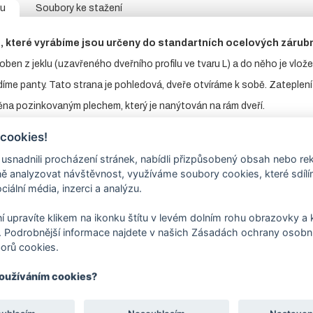
tu
Soubory ke stažení
, které vyrábíme jsou určeny do standartních ocelových zárubn
roben z jeklu (uzavřeného dveřního profilu ve tvaru L) a do něho je vlož
díme panty. Tato strana je pohledová, dveře otvíráme k sobě. Zateplení
těna pozinkovaným plechem, který je nanýtován na rám dveří.
ek pro vložku FAB a kovovou kliku.
 cookies!
 produktech si vyberte
stavební vložku
, která není součástí dodávky.
nadnili procházení stránek, nabídli přizpůsobený obsah nebo re
na
dveří
je ze strany pantů, otvírání k sobě
 analyzovat návštěvnost, využíváme soubory cookies, které sdíl
ciální média, inzerci a analýzu.
rava
práškovou barvou - komaxit RAL 7040 světle šedá.
inou barvu RAL
? Přiobjednejte si v kategorii "Lakování dveří".
í upravíte klikem na ikonku štítu v levém dolním rohu obrazovky a k
 rozměry
naleznete v záložce soubory ke stažení.
 Podrobnější informace najdete v našich Zásadách ochrany osobní
orů cookies.
yrobit také s větracími mřížkami. V záložce související zboží naleznete 
zárubně
z L profilu nebo jeklu 40/40mm - samostatný produkt.
používáním cookies?
 také v atypických rozměrech dle požadavků zákazníka.