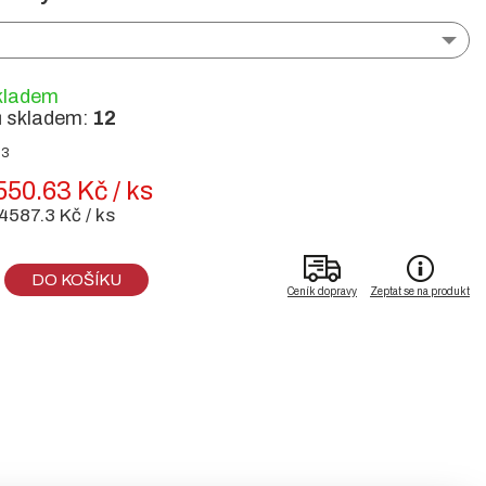
kladem
ů skladem:
12
93
550.63 Kč / ks
4587.3 Kč / ks
DO KOŠÍKU
Ceník dopravy
Zeptat se na produkt