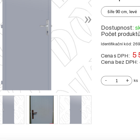
šíře 90 cm, levé
Dostupnost:
s
Počet produkt
Identifikační kód: 26
5 
Cena s DPH:
Cena bez DPH:
-
+
ks