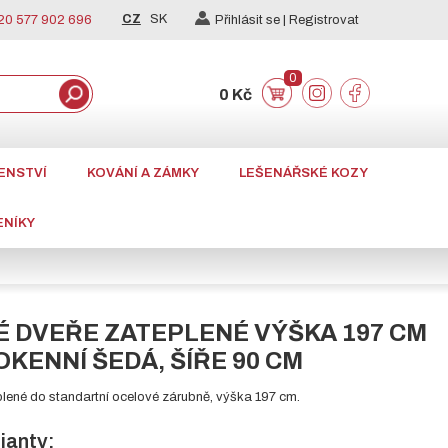
CZ
SK
0 577 902 696
Přihlásit se |
Registrovat
0
0 Kč
ENSTVÍ
KOVÁNÍ A ZÁMKY
LEŠENÁŘSKÉ KOZY
ENÍKY
 DVEŘE ZATEPLENÉ VÝŠKA 197 CM
OKENNÍ ŠEDÁ, ŠÍŘE 90 CM
lené do standartní ocelové zárubně, výška 197 cm.
ianty: