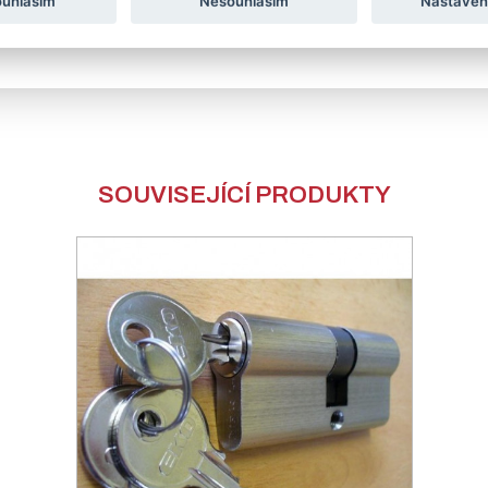
ouhlasím
Nesouhlasím
Nastaven
LAKOVANÉ DVEŘE JE NUTNO PO OBDRŽENÍ VYBALIT Z OCHRAN
SOUVISEJÍCÍ PRODUKTY