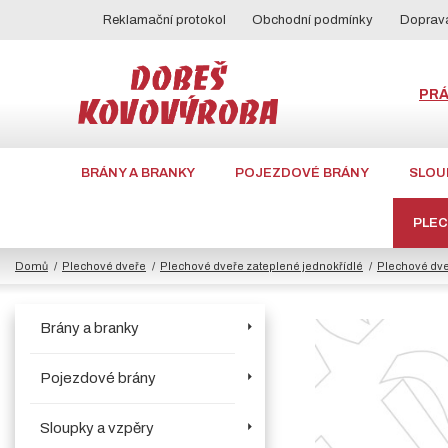
Reklamační protokol
Obchodní podmínky
Doprava
PR
BRÁNY A BRANKY
POJEZDOVÉ BRÁNY
SLOU
PLE
Domů
Plechové dveře
Plechové dveře zateplené jednokřídlé
Plechové dve
Brány a branky
Pojezdové brány
Sloupky a vzpěry