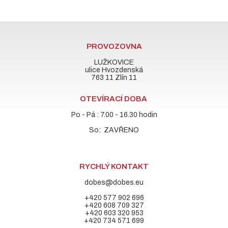
PROVOZOVNA
LUŽKOVICE
ulice Hvozdenská
763 11 Zlín 11
OTEVÍRACÍ DOBA
Po - Pá : 7.00 - 16.30 hodin
So: ZAVŘENO
RYCHLÝ KONTAKT
dobes@dobes.eu
+420 577 902 696
+420 608 709 327
+420 603 320 953
+420 734 571 699