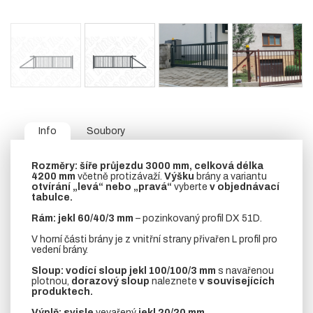
Info
Soubory
Rozměry:
šíře průjezdu 3000 mm, celková délka
4200 mm
včetně protizávaží.
Výšku
brány a variantu
otvírání „levá“ nebo „pravá“
vyberte
v objednávací
tabulce.
Rám:
jekl 60/40/3 mm
– pozinkovaný profil DX 51D.
V horní části brány je z vnitřní strany přivařen L profil pro
vedení brány.
Sloup:
vodící sloup
jekl 100/100/3 mm
s navařenou
plotnou,
dorazový sloup
naleznete
v souvisejících
produktech.
Výplň:
svisle
vevařený
jekl
20/20 mm.