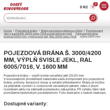
0
0 Kč
Domů
Pojezdové brány
Brány se svislou jeklovou výplní
Pozinkovaný
rám v barvě RAL 6005 nebo 7016 svislá jeklová výplň
Pojezdová brána
průjezd 3000 mm, výplň svisle jekl, RAL 6005 nebo 7016
výška 1600 mm
POJEZDOVÁ BRÁNA Š. 3000/4200
MM, VÝPLŇ SVISLE JEKL, RAL
6005/7016, V. 1600 MM
Pojezdové brány – výplň svisle vevařený jekl 20/20 mm.
V souvisejících produktech naleznete sadu komponent pro pojezdové
bránu, pohony, dorazový sloup a ostatní příslušenství. Brány je možno
za příplatek vyrobit i s vodorovně vevařeným jeklem, nebo s jiným
rozměrem jeklu na základě požadavku zákazníka. Při výběru Vám rádi
pomůžeme technickým poradenstvím. Foto ilustrační z našich realizací.
Dostupné varianty: