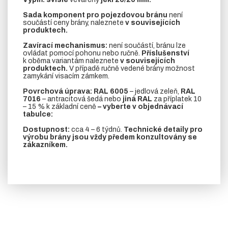
Sada komponent pro pojezdovou bránu
není
součástí ceny brány, naleznete
v souvisejících
produktech.
Zavírací mechanismus:
není součástí, bránu lze
ovládat pomocí pohonu nebo ručně.
Příslušenství
k oběma variantám naleznete
v souvisejících
produktech.
V případě ručně vedené brány možnost
zamykání visacím zámkem.
Povrchová úprava: RAL 6005
– jedlová zeleň,
RAL
7016
– antracitová šedá nebo
jiná RAL
za příplatek 10
– 15 % k základní ceně
– vyberte v objednávací
tabulce:
Dostupnost:
cca 4 – 6 týdnů.
Technické detaily pro
výrobu brány jsou vždy předem konzultovány se
zákazníkem.