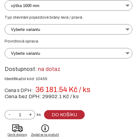
výška 1600 mm
Typ otevírání pojezdové brány levá / pravá
Vyberte variantu
Povrchová úprava
Vyberte variantu
Dostupnost:
na dotaz
Identifikační kód: 10455
36 181.54 Kč / ks
Cena s DPH:
Cena bez DPH:
29902.1 Kč / ks
-
+
DO KOŠÍKU
ks
Ceník dopravy
Zeptat se na produkt