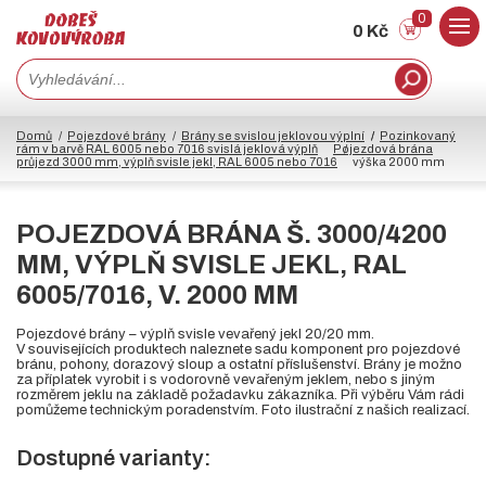
0
0 Kč
Domů
Pojezdové brány
Brány se svislou jeklovou výplní
Pozinkovaný
rám v barvě RAL 6005 nebo 7016 svislá jeklová výplň
Pojezdová brána
průjezd 3000 mm, výplň svisle jekl, RAL 6005 nebo 7016
výška 2000 mm
POJEZDOVÁ BRÁNA Š. 3000/4200
MM, VÝPLŇ SVISLE JEKL, RAL
6005/7016, V. 2000 MM
Pojezdové brány – výplň svisle vevařený jekl 20/20 mm.
V souvisejících produktech naleznete sadu komponent pro pojezdové
bránu, pohony, dorazový sloup a ostatní příslušenství. Brány je možno
za příplatek vyrobit i s vodorovně vevařeným jeklem, nebo s jiným
rozměrem jeklu na základě požadavku zákazníka. Při výběru Vám rádi
pomůžeme technickým poradenstvím. Foto ilustrační z našich realizací.
Dostupné varianty: