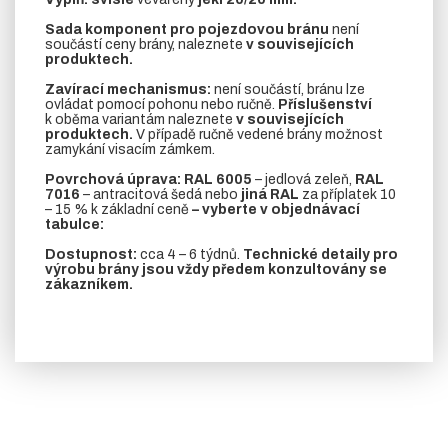
Sada komponent pro pojezdovou bránu
není
součástí ceny brány, naleznete
v souvisejících
produktech.
Zavírací mechanismus:
není součástí, bránu lze
ovládat pomocí pohonu nebo ručně.
Příslušenství
k oběma variantám naleznete
v souvisejících
produktech.
V případě ručně vedené brány možnost
zamykání visacím zámkem.
Povrchová úprava: RAL 6005
– jedlová zeleň,
RAL
7016
– antracitová šedá nebo
jiná RAL
za příplatek 10
– 15 % k základní ceně
– vyberte v objednávací
tabulce:
Dostupnost:
cca 4 – 6 týdnů.
Technické detaily pro
výrobu brány jsou vždy předem konzultovány se
zákazníkem.