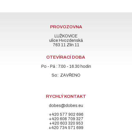
PROVOZOVNA
LUŽKOVICE
ulice Hvozdenská
763 11 Zlín 11
OTEVÍRACÍ DOBA
Po - Pá : 7.00 - 16.30 hodin
So: ZAVŘENO
RYCHLÝ KONTAKT
dobes@dobes.eu
+420 577 902 696
+420 608 709 327
+420 603 320 953
+420 734 571 699