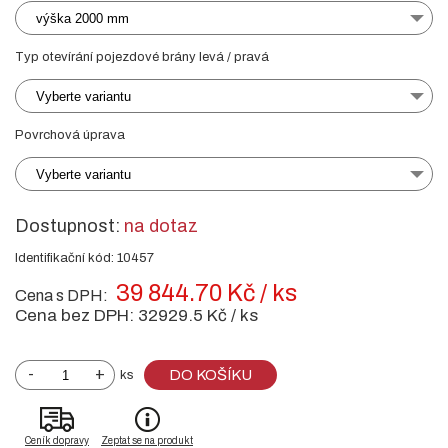
výška 2000 mm
Typ otevírání pojezdové brány levá / pravá
Vyberte variantu
Povrchová úprava
Vyberte variantu
Dostupnost:
na dotaz
Identifikační kód: 10457
39 844.70 Kč / ks
Cena s DPH:
Cena bez DPH:
32929.5 Kč / ks
-
+
DO KOŠÍKU
ks
Ceník dopravy
Zeptat se na produkt