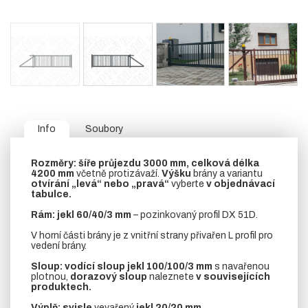
Info
Soubory
Rozměry:
šíře průjezdu 3000 mm, celková délka
4200 mm
včetně protizávaží.
Výšku
brány a variantu
otvírání „levá“ nebo „pravá“
vyberte
v objednávací
tabulce.
Rám:
jekl 60/40/3 mm
– pozinkovaný profil DX 51D.
V horní části brány je z vnitřní strany přivařen L profil pro
vedení brány.
Sloup:
vodící sloup
jekl 100/100/3 mm
s navařenou
plotnou,
dorazový sloup
naleznete
v souvisejících
produktech.
Výplň:
svisle
vevařený
jekl
20/20 mm.