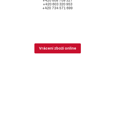
+420 608 709 327
+420 603 320 953
+420 734 571 699
Vrácení zboží online