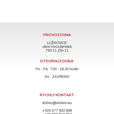
PROVOZOVNA
LUŽKOVICE
ulice Hvozdenská
763 11 Zlín 11
OTEVÍRACÍ DOBA
Po - Pá : 7.00 - 16.30 hodin
So: ZAVŘENO
RYCHLÝ KONTAKT
dobes@dobes.eu
+420 577 902 696