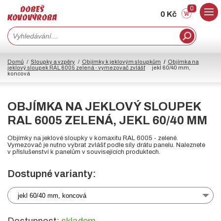
0
0 Kč
Domů
Sloupky a vzpěry
Objímky k jeklovým sloupkům
Objímka na
jeklový sloupek RAL 6005 zelená - vymezovač zvlášť
jekl 60/40 mm,
koncová
OBJÍMKA NA JEKLOVÝ SLOUPEK
RAL 6005 ZELENÁ, JEKL 60/40 MM
Objímky na jeklové sloupky v komaxitu RAL 6005 - zelené.
Vymezovač je nutno vybrat zvlášť podle síly drátu panelu. Naleznete
v příslušenství k panelům v souvisejících produktech.
Dostupné varianty:
jekl 60/40 mm, koncová