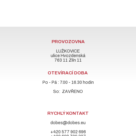
PROVOZOVNA
LUŽKOVICE
ulice Hvozdenská
763 11 Zlín 11
OTEVÍRACÍ DOBA
Po - Pá : 7.00 - 16.30 hodin
So: ZAVŘENO
RYCHLÝ KONTAKT
dobes@dobes.eu
+420 577 902 696