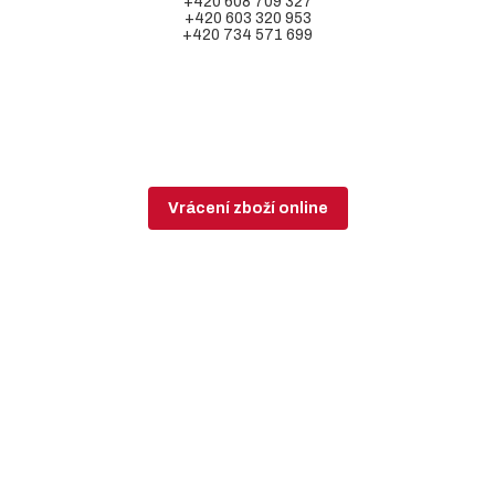
+420 608 709 327
+420 603 320 953
+420 734 571 699
Vrácení zboží online