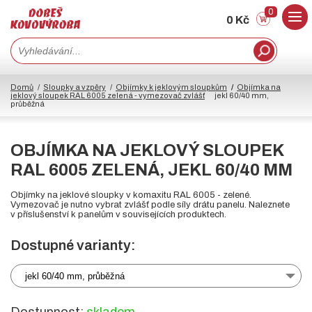
0
0 Kč
Domů
Sloupky a vzpěry
Objímky k jeklovým sloupkům
Objímka na
jeklový sloupek RAL 6005 zelená - vymezovač zvlášť
jekl 60/40 mm,
průběžná
OBJÍMKA NA JEKLOVÝ SLOUPEK
RAL 6005 ZELENÁ, JEKL 60/40 MM
Objímky na jeklové sloupky v komaxitu RAL 6005 - zelené.
Vymezovač je nutno vybrat zvlášť podle síly drátu panelu. Naleznete
v příslušenství k panelům v souvisejících produktech.
Dostupné varianty:
jekl 60/40 mm, průběžná